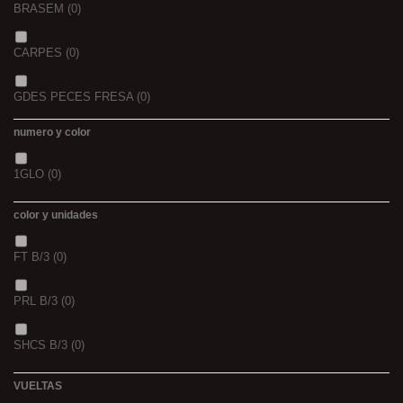
BRASEM
(0)
CARPES
(0)
GDES PECES FRESA
(0)
numero y color
GDES. PECES MAIZ
(0)
1GLO
(0)
GDES. PECES SCOPEX
(0)
color y unidades
TIGERNUTS
(0)
FT B/3
(0)
VERS DE VASE
(0)
PRL B/3
(0)
PINK KRILL
(0)
SHCS B/3
(0)
WHIEV.MILK
(0)
VUELTAS