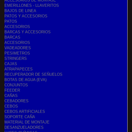
ACCESORIOS DE MONTAJE
EMERILLONES - LLAVERITOS
BAJOS DE LINEA
PATOS Y ACCESORIOS
PATOS
ACCESORIOS
BARCAS Y ACCESORIOS
BARCAS
ACCESORIOS
VADEADORES
PESIMETROS
STRINGERS
CAJAS
ATRAPAPECES
RECUPERADOR DE SEÑUELOS
BOTAS DE AGUA (EVA)
CONJUNTOS
FEEDER
CAÑAS
CEBADORES
CEBOS
CEBOS ARTIFICIALES
SOPORTE CAÑA
MATERIAL DE MONTAJE
DESANZUELADORES