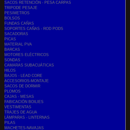
SACOS RETENCIÓN - PESA CARPAS
TRIPODE PESAJE
PESIMETROS
BOLSOS
FUNDAS CAÑAS
SOPORTES CAÑAS - ROD PODS
SACADORAS
PICAS
MATERIAL PVA
BARCAS
MOTORES ELÉCTRICOS
SONDAS
CAMARAS SUBACUÁTICAS
HILOS
BAJOS - LEAD CORE
ACCESORIOS-MONTAJE
SACOS DE DORMIR
PLOMOS
CAJAS - MESAS
FABICACIÓN BOILIES
VESTIMENTAS
TRAJES DE AGUA
LÁMPARAS - LINTERNAS
PILAS
MACHETES-NAVAJAS