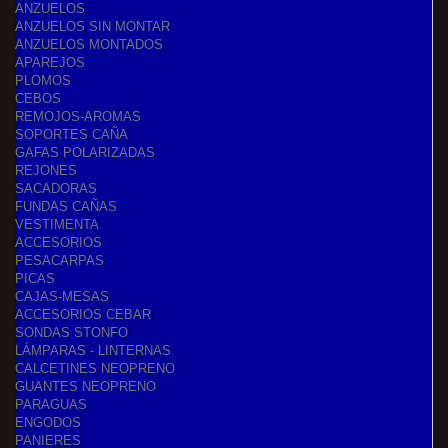
ANZUELOS
ANZUELOS SIN MONTAR
ANZUELOS MONTADOS
APAREJOS
PLOMOS
CEBOS
REMOJOS-AROMAS
SOPORTES CAÑA
GAFAS POLARIZADAS
REJONES
SACADORAS
FUNDAS CAÑAS
VESTIMENTA
ACCESORIOS
PESACARPAS
PICAS
CAJAS-MESAS
ACCESORIOS CEBAR
SONDAS STONFO
LÁMPARAS - LINTERNAS
CALCETINES NEOPRENO
GUANTES NEOPRENO
PARAGUAS
ENGODOS
PANIERES