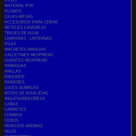
PICAS
MATERIAL PVA
PLOMOS
CAJAS-MESAS
ACCESORIOS PARA CEBAR
RETELES CANGREJO
TRAJES DE AGUA
LÁMPARAS - LINTERNAS
PILAS
MACHETES-NAVAJAS
CALCETINES NEOPRENO
GUANTES NEOPRENO
PARAGUAS
ANILLAS
ENGODOS
PANIERES
LUCES QUÍMICAS
BOTAS DE AGUA (EVA)
INGLESA/BOLOÑESA
CAÑAS
CARRETES
COMBOS
CEBOS
REMOJOS-AROMAS
HILOS