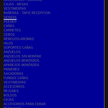
CAJAS - MESAS
VESTIMENTAS
BAÑERAS - TAPIZ RECEPCION
SENSAS
FEEDER
CAÑAS
CARRETES
CEBOS
REMOJOS-AROMAS
HILOS
SOPORTES CAÑAS
ANZUELOS
ANZUELOS SIN MONTAR
ANZUELOS MONTADOS
APAREJOS MONTADOS
PANIERES
SACADORAS
FUNDAS CAÑAS
VESTIMENTAS
ACCESORIOS
REJONES
BOLSOS
CAJAS
ACCESORIOS PARA CEBAR