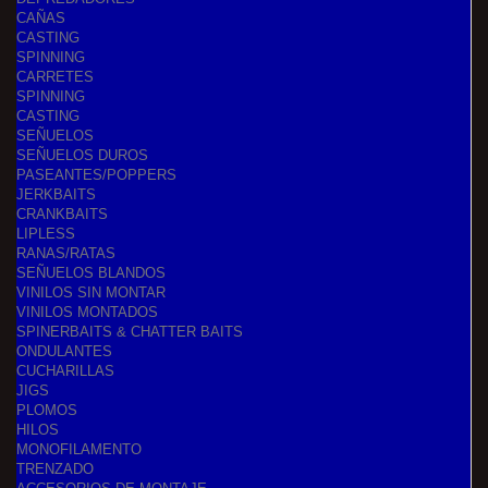
CAÑAS
CASTING
SPINNING
CARRETES
SPINNING
CASTING
SEÑUELOS
SEÑUELOS DUROS
PASEANTES/POPPERS
JERKBAITS
CRANKBAITS
LIPLESS
RANAS/RATAS
SEÑUELOS BLANDOS
VINILOS SIN MONTAR
VINILOS MONTADOS
SPINERBAITS & CHATTER BAITS
ONDULANTES
CUCHARILLAS
JIGS
PLOMOS
HILOS
MONOFILAMENTO
TRENZADO