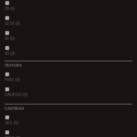
PIÑA
(0)
28
(0)
SCOPEX
(0)
32-33
(0)
TUTTI
(0)
40
(0)
FRESA
(0)
43
(0)
MIEL
(0)
TEXTURA
OCEAN LIVER
(0)
FINO
(0)
GOLDEN X
(0)
GRUESO
(0)
CANTIDAD
1KG
(0)