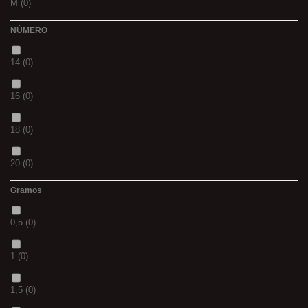
M
(0)
PANTHER
(0)
NÚMERO
L
(0)
36
(0)
14
(0)
20MM
(0)
P
(0)
16
(0)
3 M
(0)
14
(0)
18
(0)
240
(0)
42
(0)
20
(0)
400
(0)
23
(0)
Gramos
12
(0)
14MM
(0)
38
(0)
0,5
(0)
10
(0)
500
(0)
15
(0)
1
(0)
01
(0)
600
(0)
69
(0)
1,5
(0)
08
(0)
700
(0)