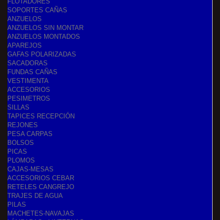
FLOTADORES
SOPORTES CAÑAS
ANZUELOS
ANZUELOS SIN MONTAR
ANZUELOS MONTADOS
APAREJOS
GAFAS POLARIZADAS
SACADORAS
FUNDAS CAÑAS
VESTIMENTA
ACCESORIOS
PESIMETROS
SILLAS
TAPICES RECEPCIÓN
REJONES
PESA CARPAS
BOLSOS
PICAS
PLOMOS
CAJAS-MESAS
ACCESORIOS CEBAR
RETELES CANGREJO
TRAJES DE AGUA
PILAS
MACHETES-NAVAJAS