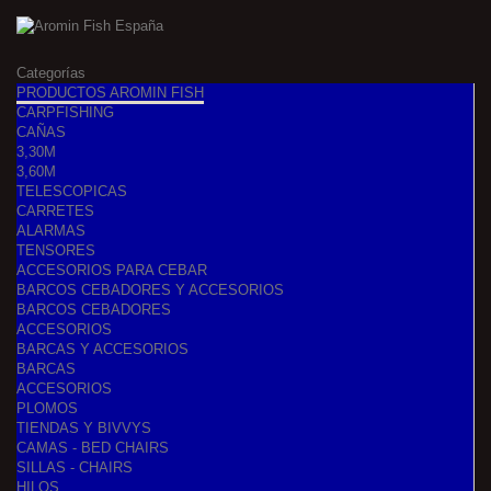
Categorías
PRODUCTOS AROMIN FISH
CARPFISHING
CAÑAS
3,30M
3,60M
TELESCOPICAS
CARRETES
ALARMAS
TENSORES
ACCESORIOS PARA CEBAR
BARCOS CEBADORES Y ACCESORIOS
BARCOS CEBADORES
ACCESORIOS
BARCAS Y ACCESORIOS
BARCAS
ACCESORIOS
PLOMOS
TIENDAS Y BIVVYS
CAMAS - BED CHAIRS
SILLAS - CHAIRS
HILOS