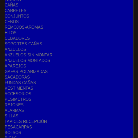
CAÑAS
CARRETES
CONJUNTOS
CEBOS
REMOJOS-AROMAS
HILOS
CEBADORES
SOPORTES CAÑAS
ANZUELOS
ANZUELOS SIN MONTAR
ANZUELOS MONTADOS
APAREJOS
GAFAS POLARIZADAS
SACADORAS
FUNDAS CAÑAS
VESTIMENTAS
ACCESORIOS
PESÍMETROS
REJONES
ALARMAS
SILLAS
TAPICES RECEPCIÓN
PESACARPAS
BOLSOS