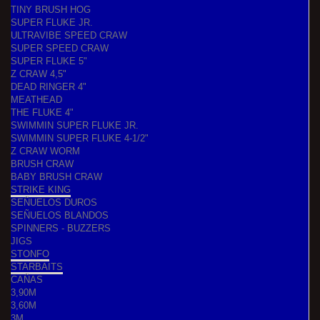
TINY BRUSH HOG
SUPER FLUKE JR.
ULTRAVIBE SPEED CRAW
SUPER SPEED CRAW
SUPER FLUKE 5"
Z CRAW 4,5"
DEAD RINGER 4"
MEATHEAD
THE FLUKE 4"
SWIMMIN SUPER FLUKE JR.
SWIMMIN SUPER FLUKE 4-1/2"
Z CRAW WORM
BRUSH CRAW
BABY BRUSH CRAW
STRIKE KING
SEÑUELOS DUROS
SEÑUELOS BLANDOS
SPINNERS - BUZZERS
JIGS
STONFO
STARBAITS
CAÑAS
3,90M
3,60M
3M