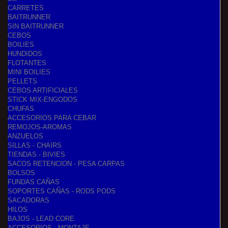
CARRETES
BAITRUNNER
SIN BAITRUNNER
CEBOS
BOILIES
HUNDIDOS
FLOTANTES
MINI BOILIES
PELLETS
CEBOS ARTIFICIALES
STICK MIX-ENGODOS
CHUFAS
ACCESORIOS PARA CEBAR
REMOJOS-AROMAS
ANZUELOS
SILLAS - CHAIRS
TIENDAS - BIVIES
SACOS RETENCION - PESA CARPAS
BOLSOS
FUNDAS CAÑAS
SOPORTES CAÑAS - RODS PODS
SACADORAS
HILOS
BAJOS - LEAD CORE
ACCESORIOS - MONTAJE