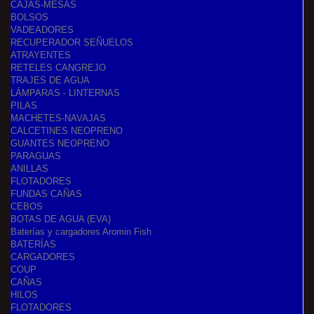
CAJAS-MESAS
BOLSOS
VADEADORES
RECUPERADOR SEÑUELOS
ATRAYENTES
RETELES CANGREJO
TRAJES DE AGUA
LÁMPARAS - LINTERNAS
PILAS
MACHETES-NAVAJAS
CALCETINES NEOPRENO
GUANTES NEOPRENO
PARAGUAS
ANILLAS
FLOTADORES
FUNDAS CAÑAS
CEBOS
BOTAS DE AGUA (EVA)
Baterías y cargadores Aromin Fish
BATERÍAS
CARGADORES
COUP
CAÑAS
HILOS
FLOTADORES