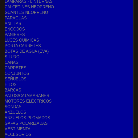
LÁMPARAS - LINTERNAS
CALCETINES NEOPRENO
GUANTES NEOPRENO
PARAGUAS
ANILLAS
ENGODOS
PANIERES
LUCES QUÍMICAS
PORTA CARRETES
BOTAS DE AGUA (EVA)
SILURO
CAÑAS
CARRETES
CONJUNTOS
SEÑUELOS
HILOS
BARCAS
PATOS/CATAMARANES
MOTORES ELÉCTRICOS
SONDAS
ANZUELOS
ANZUELOS PLOMADOS
GAFAS POLARIZADAS
VESTIMENTA
ACCESORIOS