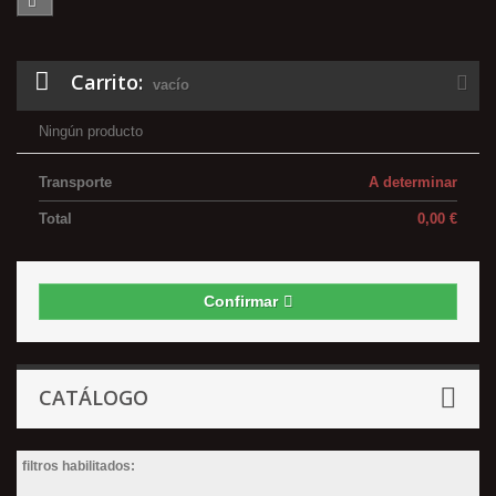
Carrito:
vacío
Ningún producto
Transporte
A determinar
Total
0,00 €
Confirmar
CATÁLOGO
filtros habilitados: