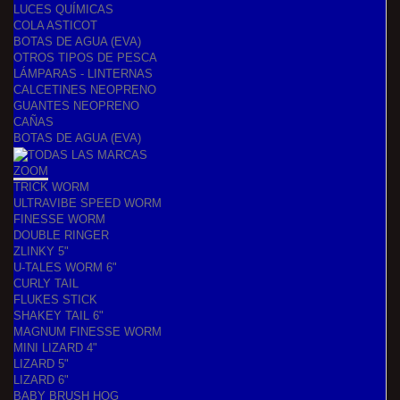
LUCES QUÍMICAS
COLA ASTICOT
BOTAS DE AGUA (EVA)
OTROS TIPOS DE PESCA
LÁMPARAS - LINTERNAS
CALCETINES NEOPRENO
GUANTES NEOPRENO
CAÑAS
BOTAS DE AGUA (EVA)
ZOOM
TRICK WORM
ULTRAVIBE SPEED WORM
FINESSE WORM
DOUBLE RINGER
ZLINKY 5"
U-TALES WORM 6"
CURLY TAIL
FLUKES STICK
SHAKEY TAIL 6"
MAGNUM FINESSE WORM
MINI LIZARD 4"
LIZARD 5"
LIZARD 6"
BABY BRUSH HOG