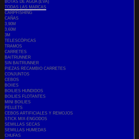
BOTAS DE AGUA (EVA)
TODAS LAS MARCAS
CARPFISHING
CAÑAS
3,90M
3,60M
3M
TELESCÓPICAS
TRAMOS
CARRETES
BAITRUNNER
SIN BAITRUNNER
PIEZAS RECAMBIO CARRETES
CONJUNTOS
CEBOS
BOIIES
BOILIES HUNDIDOS
BOILIES FLOTANTES
MINI BOILIES
PELLETS
CEBOS ARTIFICIALES Y REMOJOS
STICK MIX-ENGODOS
SEMILLAS SECAS
SEMILLAS HUMEDAS
CHUFAS