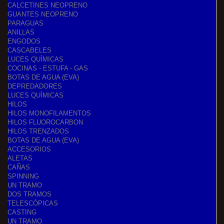
CALCETINES NEOPRENO
GUANTES NEOPRENO
PARAGUAS
ANILLAS
ENGODOS
CASCABELES
LUCES QUÍMICAS
COCINAS - ESTUFA - GAS
BOTAS DE AGUA (EVA)
DEPREDADORES
LUCES QUÍMICAS
HILOS
HILOS MONOFILAMENTOS
HILOS FLUOROCARBON
HILOS TRENZADOS
BOTAS DE AGUA (EVA)
ACCESORIOS
ALETAS
CAÑAS
SPINNING
UN TRAMO
DOS TRAMOS
TELESCÓPICAS
CASTING
UN TRAMO