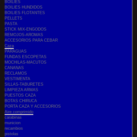
BOILIES
BOILIES HUNDIDOS
BOILIES FLOTANTES
PELLETS
PASTA
STICK MIX-ENGODOS
REMOJOS-AROMAS
ACCESORIOS PARA CEBAR
Caza
PARAGUAS
FUNDAS ESCOPETAS
MOCHILAS-MACUTOS
CANANAS
RECLAMOS
VESTIMENTA
SILLAS-TABURETES
LIMPIEZA ARMAS
PUESTOS CAZA
BOTAS CHIRUCA
PORTA CAZA Y ACCESORIOS
Aire comprimido
carabinas
municion
recambios
pistolas