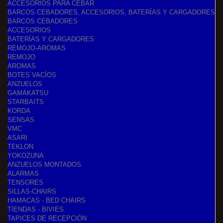
ACCESORIOS PARA CEBAR
BARCOS CEBADORES, ACCESORIOS, BATERÍAS Y CARGADORES
BARCOS CEBADORES
ACCESORIOS
BATERÍAS Y CARGADORES
REMOJO-AROMAS
REMOJO
AROMAS
BOTES VACÍOS
ANZUELOS
GAMAKATSU
STARBAITS
KORDA
SENSAS
VMC
ASARI
TEKLON
YOKOZUNA
ANZUELOS MONTADOS
ALARMAS
TENSORES
SILLAS-CHAIRS
HAMACAS - BED CHAIRS
TIENDAS - BIVIES
TAPICES DE RECEPCIÓN