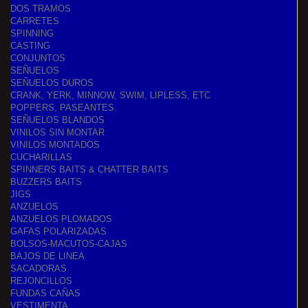
DOS TRAMOS
CARRETES
SPINNING
CASTING
CONJUNTOS
SEÑUELOS
SEÑUELOS DUROS
CRANK, YERK, MINNOW, SWIM, LIPLESS, ETC
POPPERS, PASEANTES.
SEÑUELOS BLANDOS
VINILOS SIN MONTAR
VINILOS MONTADOS
CUCHARILLAS
SPINNERS BAITS & CHATTER BAITS
BUZZERS BAITS
JIGS
ANZUELOS
ANZUELOS PLOMADOS
GAFAS POLARIZADAS
BOLSOS-MACUTOS-CAJAS
BAJOS DE LINEA
SACADORAS
REJONCILLOS
FUNDAS CAÑAS
VESTIMENTA