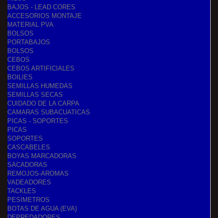
BAJOS - LEAD CORES
ACCESORIOS MONTAJE
MATERIAL PVA
BOLSOS
PORTABAJOS
BOLSOS
CEBOS
CEBOS ARTIFICIALES
BOILIES
SEMILLAS HUMEDAS
SEMILLAS SECAS
CUIDADO DE LA CARPA
CAMARAS SUBACUATICAS
PICAS - SOPORTES
PICAS
SOPORTES
CASCABELES
BOYAS MARCADORAS
SACADORAS
REMOJOS-AROMAS
VADEADORES
TACKLES
PESIMETROS
BOTAS DE AGUA (EVA)
DEPREDADORES