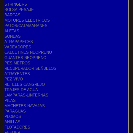
STRINGERS
BOLSA PESAJE
BARCAS
MOTORES ELÉCTRICOS
PATOS/CATAMARANES
ALETAS
SONDAS
ATRAPAPECES
VADEADORES
CALCETINES NEOPRENO
GUANTES NEOPRENO
PESÍMETROS
RECUPERADOR SEÑUELOS
ATRAYENTES
PEZ VIVO
RETELES CANGREJO
TRAJES DE AGUA
LÁMPARAS-LINTERNAS
PILAS
MACHETES-NAVAJAS
PARAGUAS
PLOMOS
ANILLAS
FLOTADORES
FEEDER