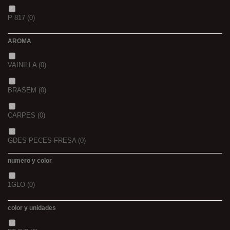
1,5
(0)
P 817
(0)
42/43
(0)
2
(0)
AROMA
44/45
(0)
2,3
(0)
VAINILLA
(0)
BRASEM
(0)
CARPES
(0)
GDES PECES FRESA
(0)
numero y color
GDES. PECES MAIZ
(0)
1GLO
(0)
GDES. PECES SCOPEX
(0)
color y unidades
TIGERNUTS
(0)