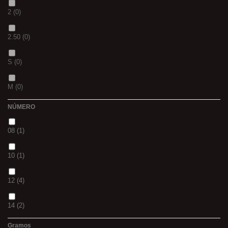
2
(0)
S
(0)
2.50
(0)
CH
(0)
S
(0)
BLACK & RED
(0)
M
(0)
PANTHER
(0)
NÚMERO
L
(0)
36
(0)
08
(1)
20MM
(0)
P
(0)
10
(1)
3 M
(0)
14
(0)
12
(4)
240
(0)
42
(0)
14
(2)
400
(0)
23
(0)
Gramos