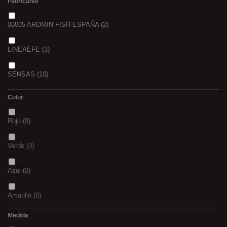
Fabricante
00035 AROMIN FISH ESPAÑA
(2)
LINEAEFE
(3)
SENSAS
(10)
Color
Rojo
(0)
Verde
(0)
Azul
(0)
Amarillo
(0)
Medida
02
(0)