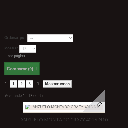
Ordenar por
Mostrar
por página
Comparar (
0
)
1
2
3
Mostrar todos
Mostrando 1 - 12 de 35
ANZUELO MONTADO CRAZY 4015 N10