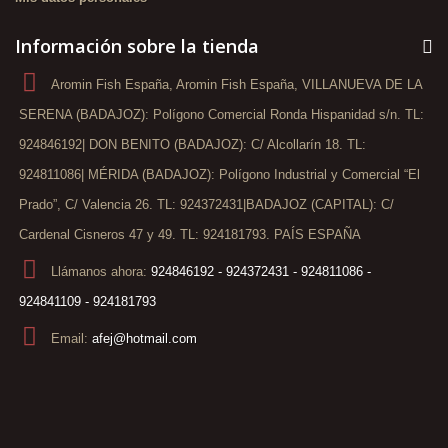
Información sobre la tienda
Aromin Fish España, Aromin Fish España, VILLANUEVA DE LA
SERENA (BADAJOZ): Polígono Comercial Ronda Hispanidad s/n. TL:
924846192| DON BENITO (BADAJOZ): C/ Alcollarín 18. TL:
924811086| MÉRIDA (BADAJOZ): Polígono Industrial y Comercial “El
Prado”, C/ Valencia 26. TL: 924372431|BADAJOZ (CAPITAL): C/
Cardenal Cisneros 47 y 49. TL: 924181793. PAÍS ESPAÑA
Llámanos ahora:
924846192 - 924372431 - 924811086 -
924841109 - 924181793
Email:
afej@hotmail.com