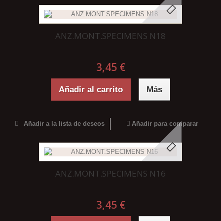
ANZ.MONT.SPECIMENS N18
3,45 €
Añadir al carrito
Más
Añadir a la lista de deseos
Añadir para comparar
ANZ.MONT.SPECIMENS N16
3,45 €