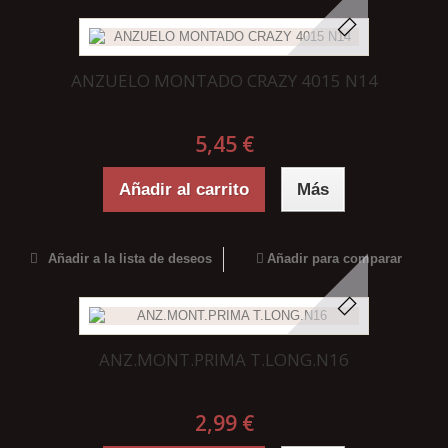
ANZUELO MONTADO CRAZY 4015 N14
5,45 €
Añadir al carrito
Más
Añadir a la lista de deseos
Añadir para comparar
ANZ.MONT.PRIMA T.LONG.N16
2,99 €