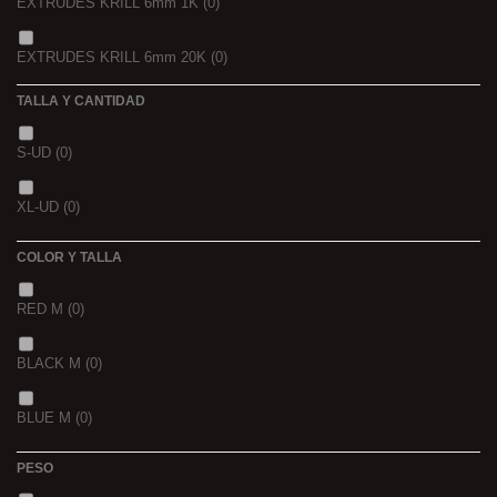
EXTRUDES KRILL 6mm 1K
(0)
4 KGRS
(0)
EXTRUDES KRILL 6mm 20K
(0)
22,68 K
(0)
TALLA Y CANTIDAD
NOIR POISSON 4MM 1K
(0)
3 K
(0)
S-UD
(0)
NOIR POISSON 8MM 1K
(0)
5 K
(0)
XL-UD
(0)
15 K
(0)
COLOR Y TALLA
RED M
(0)
BLACK M
(0)
BLUE M
(0)
PESO