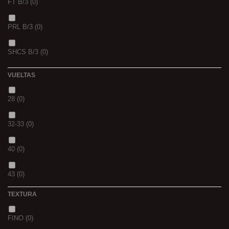
FT B/3
(0)
VERS DE VASE
(0)
PRL B/3
(0)
PINK KRILL
(0)
SHCS B/3
(0)
WHIEV.MILK
(0)
VUELTAS
PIÑA
(0)
28
(0)
SCOPEX
(0)
32-33
(0)
TUTTI
(0)
40
(0)
FRESA
(0)
43
(0)
MIEL
(0)
TEXTURA
OCEAN LIVER
(0)
FINO
(0)