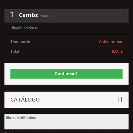
Carrito:
vacío
Ningún producto
Transporte
A determinar
Total
0,00 €
Confirmar
CATÁLOGO
filtros habilitados: