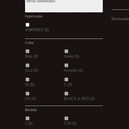
filtros habilitados:
Fabricante
Mostrando 
VORTEKS
(2)
Color
Rojo
(0)
Verde
(0)
Azul
(0)
Amarillo
(0)
02
(0)
S
(0)
CH
(0)
BLACK & RED
(0)
Medida
PANTHER
(0)
36
(0)
2
(0)
2.50
(0)
P
(0)
14
(0)