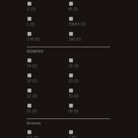
S
(0)
M
(0)
42
(0)
23
(0)
L
(0)
20MM
(0)
38
(0)
15
(0)
3 M
(0)
240
(0)
69
(0)
109
(0)
NÚMERO
400
(0)
14MM
(0)
D.GREN
(0)
PURPLE
(0)
14
(0)
16
(0)
500
(0)
600
(0)
18
(0)
blanca
(0)
18
(0)
20
(0)
700
(0)
800
(0)
12
(0)
10
(0)
8MM
(0)
2 M
(0)
01
(0)
08
(0)
XL
(0)
30-25
(0)
Gramos
1/0
(0)
2/0
(0)
35-30
(0)
1,10M
(0)
0,5
(0)
1
(0)