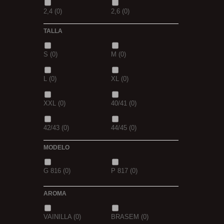
2,4
(0)
2,6
(0)
TALLA
2,8
(0)
1
(0)
S
(0)
M
(0)
1,5
(0)
2
(0)
L
(0)
XL
(0)
2,3
(0)
XXL
(0)
40/41
(0)
42/43
(0)
44/45
(0)
MODELO
G 816
(0)
P 817
(0)
AROMA
VAINILLA
(0)
BRASEM
(0)