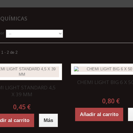
 QUÍMICAS
por
1 - 2 de 2
CHEMI LIGHT BIG 6 X 
I LIGHT STANDARD 4,5
X 39 MM
0,80 €
0,45 €
Añadir al carrito
ir al carrito
Más