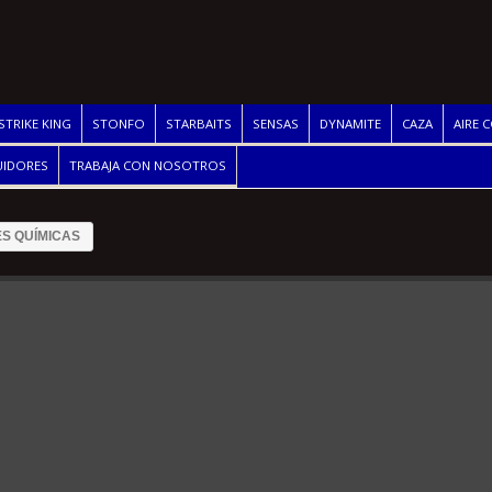
STRIKE KING
STONFO
STARBAITS
SENSAS
DYNAMITE
CAZA
AIRE 
UIDORES
TRABAJA CON NOSOTROS
S QUÍMICAS