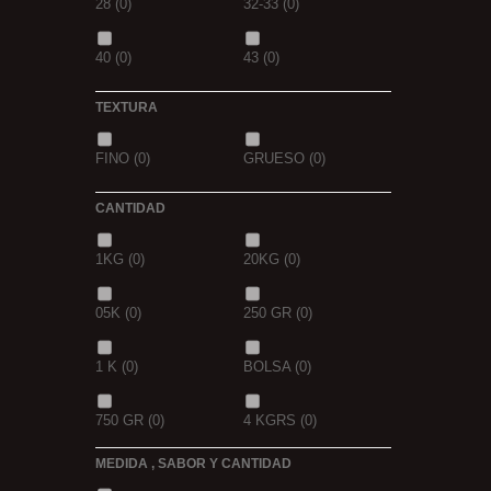
28
(0)
32-33
(0)
GOLDEN X
(0)
40
(0)
43
(0)
TEXTURA
FINO
(0)
GRUESO
(0)
CANTIDAD
1KG
(0)
20KG
(0)
05K
(0)
250 GR
(0)
1 K
(0)
BOLSA
(0)
750 GR
(0)
4 KGRS
(0)
MEDIDA , SABOR Y CANTIDAD
22,68 K
(0)
3 K
(0)