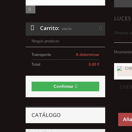
LUCES
Carrito:
vacío
Ordenar 
Ningún producto
Mostrando 
Transporte
A determinar
Total
0,00 €
CHEM
Confirmar
CATÁLOGO
Añad