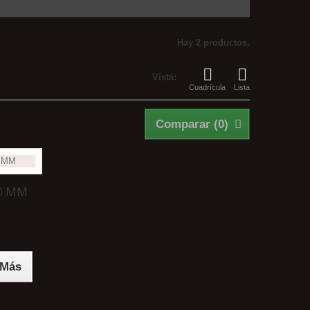
Hay 2 productos.
Vista:
Cuadrícula
Lista
Comparar (
0
)
50 MM
Más