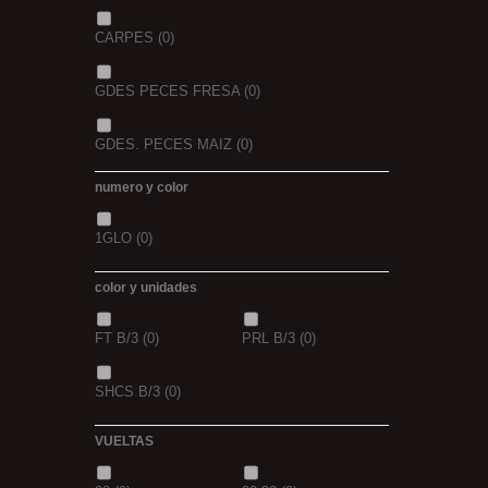
CARPES
(0)
GDES PECES FRESA
(0)
GDES. PECES MAIZ
(0)
numero y color
GDES. PECES SCOPEX
(0)
1GLO
(0)
TIGERNUTS
(0)
VERS DE VASE
(0)
color y unidades
PINK KRILL
(0)
WHIEV.MILK
(0)
FT B/3
(0)
PRL B/3
(0)
PIÑA
(0)
SCOPEX
(0)
SHCS B/3
(0)
TUTTI
(0)
FRESA
(0)
VUELTAS
MIEL
(0)
OCEAN LIVER
(0)