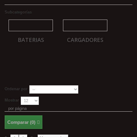
Subcategorías
BATERIAS
CARGADORES
Ordenar por
Mostrar
por página
Comparar (
0
)