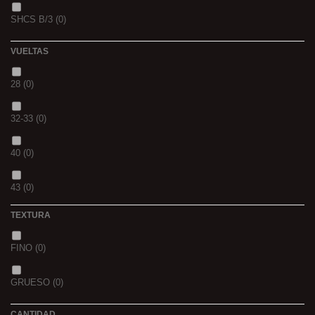
SHCS B/3
(0)
WHIEV.MILK
(0)
VUELTAS
PIÑA
(0)
28
(0)
SCOPEX
(0)
32-33
(0)
TUTTI
(0)
40
(0)
FRESA
(0)
43
(0)
MIEL
(0)
TEXTURA
OCEAN LIVER
(0)
FINO
(0)
GOLDEN X
(0)
GRUESO
(0)
CANTIDAD