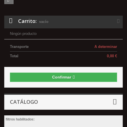
Carrito:
vacío
Ningún producto
Transporte
A determinar
Total
0,00 €
Confirmar
CATÁLOGO
filtros habilitados: