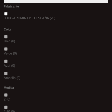
Fabricante
00035 AROMIN FISH ESPAÑA
(20)
Color
Rojo
(0)
Verde
(0)
Azul
(0)
Amarillo
(0)
Medida
02
(0)
2
(0)
S
(0)
2.50
(0)