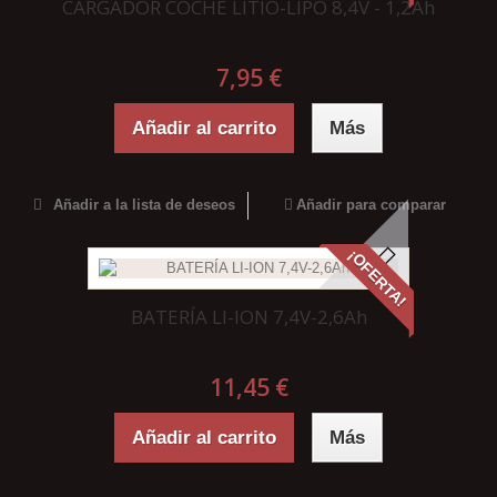
CARGADOR COCHE LITIO-LIPO 8,4V - 1,2Ah
7,95 €
Añadir al carrito
Más
Añadir a la lista de deseos
Añadir para comparar
¡OFERTA!
BATERÍA LI-ION 7,4V-2,6Ah
11,45 €
Añadir al carrito
Más