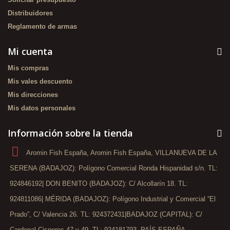
Distribuidores
Reglamento de armas
Mi cuenta
Mis compras
Mis vales descuento
Mis direcciones
Mis datos personales
Información sobre la tienda
Aromin Fish España, Aromin Fish España, VILLANUEVA DE LA
SERENA (BADAJOZ): Polígono Comercial Ronda Hispanidad s/n. TL:
924846192| DON BENITO (BADAJOZ): C/ Alcollarín 18. TL:
924811086| MÉRIDA (BADAJOZ): Polígono Industrial y Comercial “El
Prado”, C/ Valencia 26. TL: 924372431|BADAJOZ (CAPITAL): C/
Cardenal Cisneros 47 y 49. TL: 924181793. PAÍS ESPAÑA