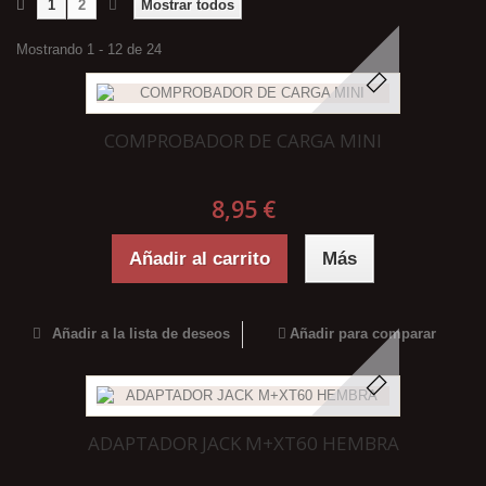
1
2
Mostrar todos
Mostrando 1 - 12 de 24
COMPROBADOR DE CARGA MINI
8,95 €
Añadir al carrito
Más
Añadir a la lista de deseos
Añadir para comparar
ADAPTADOR JACK M+XT60 HEMBRA