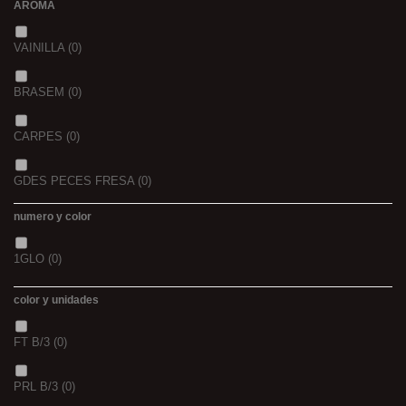
AROMA
44/45
(0)
2,3
(0)
VAINILLA
(0)
BRASEM
(0)
CARPES
(0)
GDES PECES FRESA
(0)
numero y color
GDES. PECES MAIZ
(0)
1GLO
(0)
GDES. PECES SCOPEX
(0)
color y unidades
TIGERNUTS
(0)
FT B/3
(0)
VERS DE VASE
(0)
PRL B/3
(0)
PINK KRILL
(0)