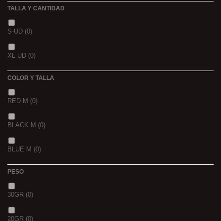
TALLA Y CANTIDAD
NOIR POISSON 4MM 1K
(0)
3 K
(0)
S-UD
(0)
NOIR POISSON 8MM 1K
(0)
5 K
(0)
XL-UD
(0)
15 K
(0)
COLOR Y TALLA
RED M
(0)
BLACK M
(0)
BLUE M
(0)
PESO
30GR
(0)
20GR
(0)