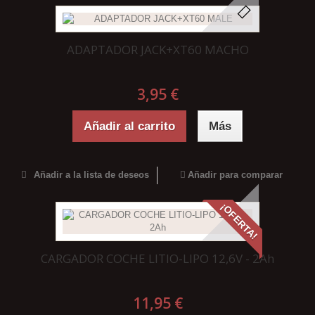
ADAPTADOR JACK+XT60 MACHO
3,95 €
Añadir al carrito
Más
Añadir a la lista de deseos
Añadir para comparar
¡OFERTA!
CARGADOR COCHE LITIO-LIPO 12,6V - 2Ah
11,95 €