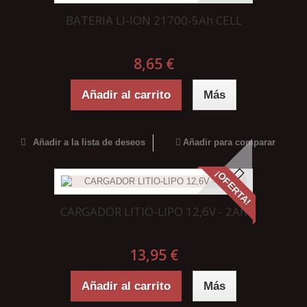
BATERIA LI-ION 21700-5Ah CELL
8,65 €
Añadir al carrito
Más
Añadir a la lista de deseos
Añadir para comparar
¡OFERTA!
CARGADOR LITIO-LIPO 12,6V - 2Ah
13,95 €
Añadir al carrito
Más