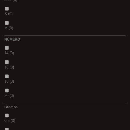
CH
(0)
S
(0)
BLACK & RED
(0)
M
(0)
PANTHER
(0)
NÚMERO
L
(0)
36
(0)
14
(0)
20MM
(0)
P
(0)
16
(0)
3 M
(0)
14
(0)
18
(0)
240
(0)
42
(0)
20
(0)
400
(0)
23
(0)
Gramos
12
(0)
14MM
(0)
38
(0)
0,5
(0)
10
(0)
500
(0)