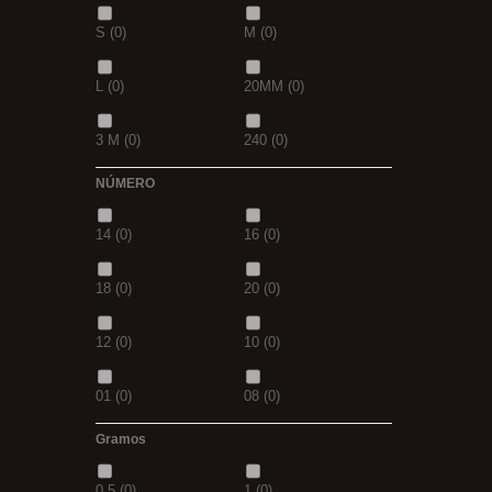
S
(0)
M
(0)
42
(0)
23
(0)
L
(0)
20MM
(0)
38
(0)
15
(0)
3 M
(0)
240
(0)
69
(0)
109
(0)
NÚMERO
400
(0)
14MM
(0)
D.GREN
(0)
PURPLE
(0)
14
(0)
16
(0)
500
(0)
600
(0)
18
(0)
blanca
(0)
18
(0)
20
(0)
700
(0)
800
(0)
12
(0)
10
(0)
8MM
(0)
2 M
(0)
01
(0)
08
(0)
XL
(0)
30-25
(0)
Gramos
1/0
(0)
2/0
(0)
35-30
(0)
1,10M
(0)
0,5
(0)
1
(0)