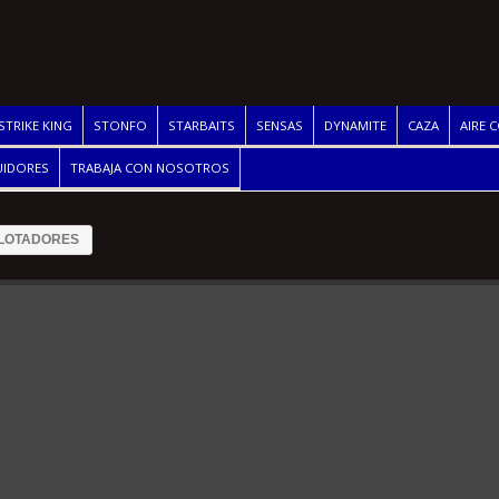
STRIKE KING
STONFO
STARBAITS
SENSAS
DYNAMITE
CAZA
AIRE 
UIDORES
TRABAJA CON NOSOTROS
LOTADORES