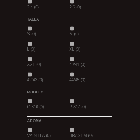
2,4
(0)
2,6
(0)
TALLA
2,8
(0)
1
(0)
S
(0)
M
(0)
1,5
(0)
2
(0)
L
(0)
XL
(0)
2,3
(0)
XXL
(0)
40/41
(0)
42/43
(0)
44/45
(0)
MODELO
G 816
(0)
P 817
(0)
AROMA
VAINILLA
(0)
BRASEM
(0)