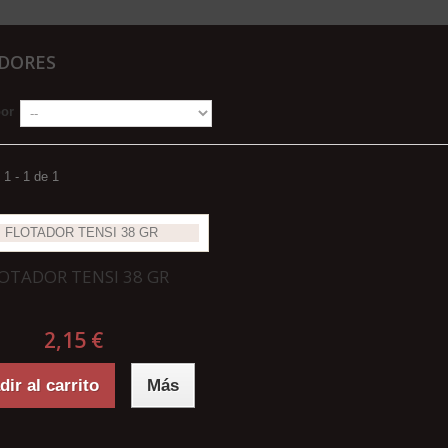
DORES
por
1 - 1 de 1
OTADOR TENSI 38 GR
2,15 €
ir al carrito
Más