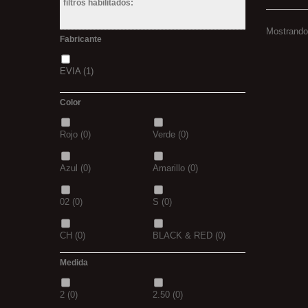
filtros habilitados:
Mostrando 
Fabricante
EVIA
(1)
Color
Rojo
(0)
Verde
(0)
Azul
(0)
Amarillo
(0)
02
(0)
S
(0)
CH
(0)
BLACK & RED
(0)
Medida
PANTHER
(0)
36
(0)
2
(0)
2.50
(0)
P
(0)
14
(0)