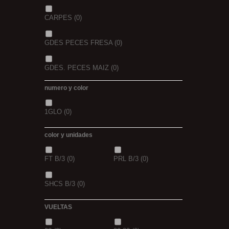
CARPES
(0)
GDES PECES FRESA
(0)
GDES. PECES MAIZ
(0)
numero y color
GDES. PECES SCOPEX
(0)
1GLO
(0)
TIGERNUTS
(0)
VERS DE VASE
(0)
color y unidades
PINK KRILL
(0)
WHIEV.MILK
(0)
FT B/3
(0)
PRL B/3
(0)
PIÑA
(0)
SCOPEX
(0)
SHCS B/3
(0)
TUTTI
(0)
FRESA
(0)
VUELTAS
MIEL
(0)
OCEAN LIVER
(0)