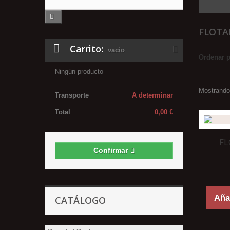
FLOTA
Carrito:
vacío
Ordenar 
Ningún producto
Mostrando 
Transporte
A determinar
Total
0,00 €
FL
Confirmar
Añad
CATÁLOGO