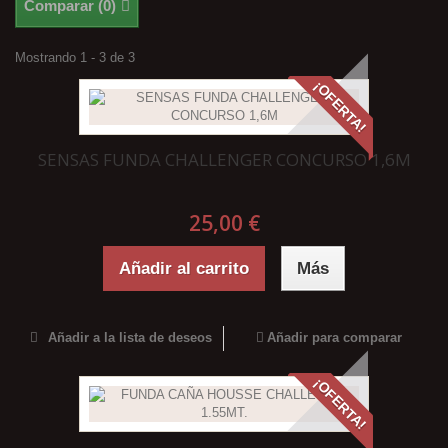
Comparar (
0
)
Mostrando 1 - 3 de 3
¡OFERTA!
SENSAS FUNDA CHALLENGER CONCURSO 1,6M
25,00 €
Añadir al carrito
Más
Añadir a la lista de deseos
Añadir para comparar
¡OFERTA!