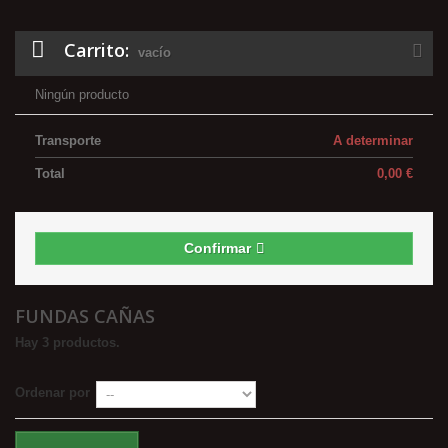
Carrito:
vacío
Ningún producto
Transporte
A determinar
Total
0,00 €
Confirmar
FUNDAS CAÑAS
Hay 3 productos.
Ordenar por