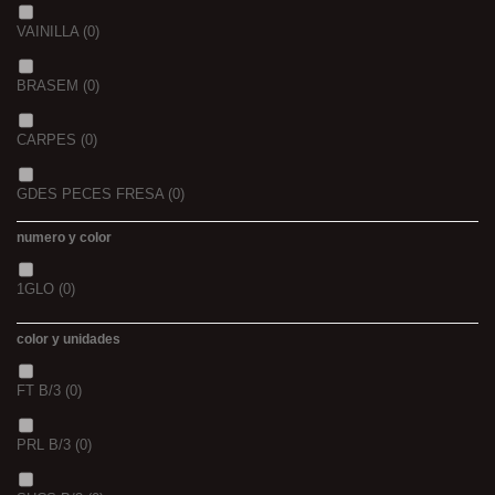
2,3
(0)
VAINILLA
(0)
BRASEM
(0)
CARPES
(0)
GDES PECES FRESA
(0)
numero y color
GDES. PECES MAIZ
(0)
1GLO
(0)
GDES. PECES SCOPEX
(0)
color y unidades
TIGERNUTS
(0)
FT B/3
(0)
VERS DE VASE
(0)
PRL B/3
(0)
PINK KRILL
(0)