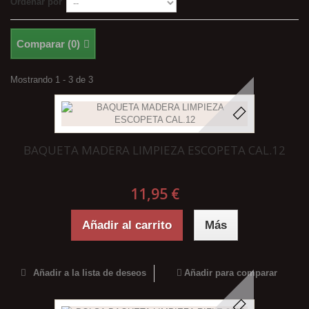
Ordenar por
Comparar (
0
)
Mostrando 1 - 3 de 3
BAQUETA MADERA LIMPIEZA ESCOPETA CAL.12
11,95 €
Añadir al carrito
Más
Añadir a la lista de deseos
Añadir para comparar