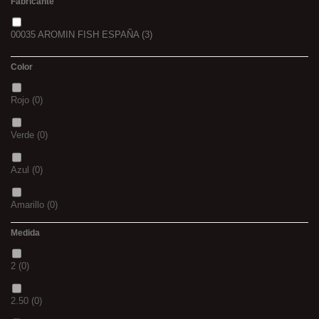
Fabricante
00035 AROMIN FISH ESPAÑA
(3)
Color
Rojo
(0)
Verde
(0)
Azul
(0)
Amarillo
(0)
Medida
02
(0)
2
(0)
S
(0)
2.50
(0)
CH
(0)