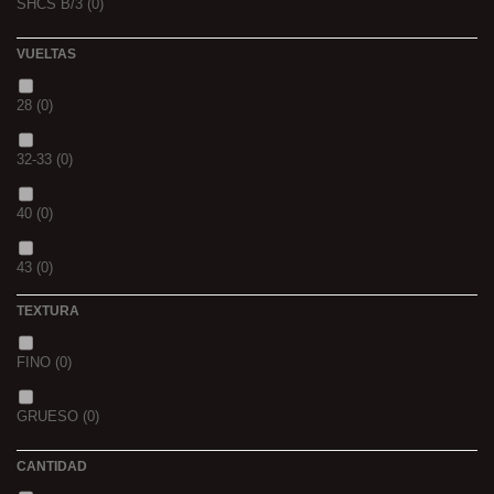
SHCS B/3
(0)
WHIEV.MILK
(0)
VUELTAS
PIÑA
(0)
28
(0)
SCOPEX
(0)
32-33
(0)
TUTTI
(0)
40
(0)
FRESA
(0)
43
(0)
MIEL
(0)
TEXTURA
OCEAN LIVER
(0)
FINO
(0)
GOLDEN X
(0)
GRUESO
(0)
CANTIDAD