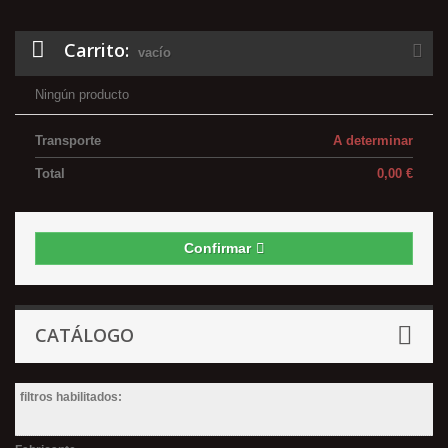
Carrito:
vacío
Ningún producto
Transporte
A determinar
Total
0,00 €
Confirmar
CATÁLOGO
filtros habilitados: