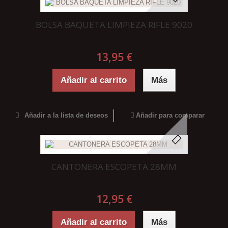
BOLSA BAQUETA LIMPIEZA RIFLE 9020
13,95 €
Añadir al carrito
Más
Añadir a la lista de deseos
Añadir para comparar
CANTONERA ESCOPETA 28MM
12,95 €
Añadir al carrito
Más