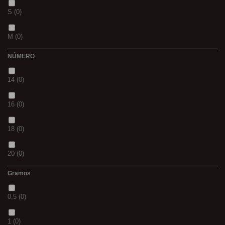
S
(0)
BLACK & RED
(0)
M
(0)
PANTHER
(0)
NÚMERO
L
(0)
36
(0)
14
(0)
20MM
(0)
P
(0)
16
(0)
3 M
(0)
14
(0)
18
(0)
240
(0)
42
(0)
20
(0)
400
(0)
23
(0)
Gramos
12
(0)
14MM
(0)
38
(0)
0,5
(0)
10
(0)
500
(0)
15
(0)
1
(0)