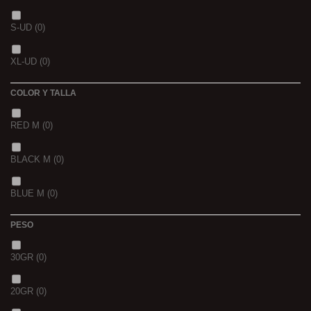
NOIR POISSON 4MM 1K
(0)
3 K
(0)
S-UD
(0)
NOIR POISSON 8MM 1K
(0)
5 K
(0)
XL-UD
(0)
15 K
(0)
COLOR Y TALLA
RED M
(0)
BLACK M
(0)
BLUE M
(0)
PESO
30GR
(0)
20GR
(0)