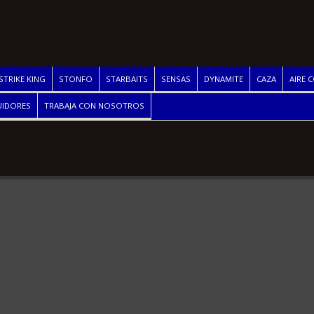
STRIKE KING
STONFO
STARBAITS
SENSAS
DYNAMITE
CAZA
AIRE 
UIDORES
TRABAJA CON NOSOTROS