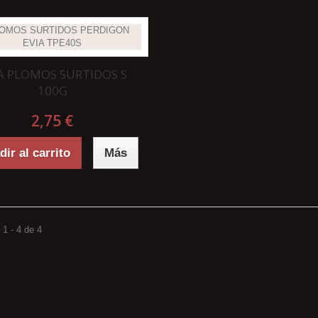
A PLOMOS SURTIDOS S
100G
2,75 €
ir al carrito
Más
1 - 4 de 4