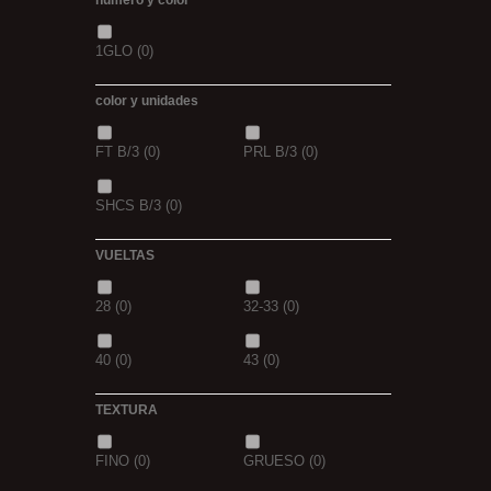
numero y color
GDES. PECES SCOPEX
(0)
1GLO
(0)
TIGERNUTS
(0)
VERS DE VASE
(0)
color y unidades
PINK KRILL
(0)
WHIEV.MILK
(0)
FT B/3
(0)
PRL B/3
(0)
PIÑA
(0)
SCOPEX
(0)
SHCS B/3
(0)
TUTTI
(0)
FRESA
(0)
VUELTAS
MIEL
(0)
OCEAN LIVER
(0)
28
(0)
32-33
(0)
GOLDEN X
(0)
40
(0)
43
(0)
TEXTURA
FINO
(0)
GRUESO
(0)