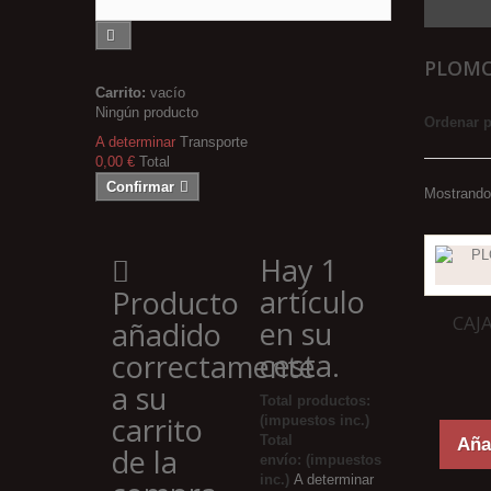
PLOM
Carrito:
vacío
Ningún producto
Ordenar 
A determinar
Transporte
0,00 €
Total
Confirmar
Mostrando 
Hay 1
artículo
Producto
CAJ
en su
añadido
cesta.
correctamente
a su
Total productos:
carrito
(impuestos inc.)
Total
Añad
de la
envío: (impuestos
inc.)
A determinar