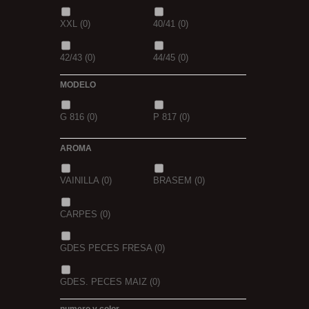
XXL
(0)
40/41
(0)
42/43
(0)
44/45
(0)
MODELO
G 816
(0)
P 817
(0)
AROMA
VAINILLA
(0)
BRASEM
(0)
CARPES
(0)
GDES PECES FRESA
(0)
GDES. PECES MAIZ
(0)