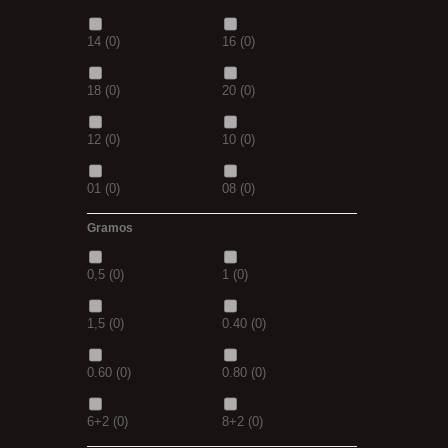
400
(0)
14MM
(0)
D.GREN
(0)
PURPLE
(0)
14
(0)
16
(0)
500
(0)
600
(0)
18
(0)
blanca
(0)
18
(0)
20
(0)
700
(0)
800
(0)
12
(0)
10
(0)
8MM
(0)
2 M
(0)
01
(0)
08
(0)
XL
(0)
30-25
(0)
Gramos
1/0
(0)
2/0
(0)
35-30
(0)
1,10M
(0)
0,5
(0)
1
(0)
4/0
(0)
3/0
(0)
1,30M
(0)
2,5M
(0)
1,5
(0)
0.40
(0)
5/0
(0)
38
(0)
5/0
(0)
21MM
(0)
0.60
(0)
0.80
(0)
39
(0)
40
(0)
6+2
(0)
8+2
(0)
41
(0)
42
(0)