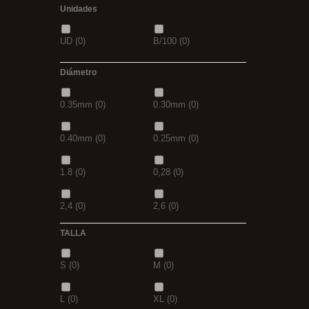
Unidades
30GR
(0)
40GR
(0)
43
(0)
44
(0)
UD
(0)
B/100
(0)
0,20
(0)
0,30
(0)
Diámetro
3+1
(0)
5+1
(0)
0.35mm
(0)
0.30mm
(0)
7 GR
(0)
12+4
(0)
0.40mm
(0)
0.25mm
(0)
14+6
(0)
20+10
(0)
1.8
(0)
0,28
(0)
2,4
(0)
2,6
(0)
TALLA
2,8
(0)
1
(0)
S
(0)
M
(0)
1,5
(0)
2
(0)
L
(0)
XL
(0)
2,3
(0)