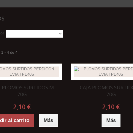
OS
por
1 - 4 de 4
A PLOMOS SURTIDOS M
CAJA PLOMOS SURTID
70G
70G
2,10 €
2,10 €
ir al carrito
Más
Más