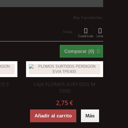
Hay 4 productos.
Vista:
Cuadrícula
Lista
Comparar (
0
)
OS S
CAJA PLOMOS SURTIDOS M
100G
2,75 €
Añadir al carrito
Más