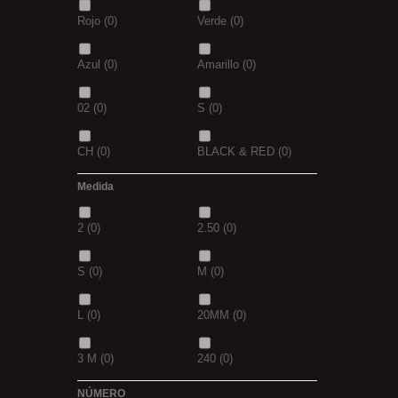
Rojo
(0)
Verde
(0)
Azul
(0)
Amarillo
(0)
02
(0)
S
(0)
CH
(0)
BLACK & RED
(0)
Medida
PANTHER
(0)
36
(0)
2
(0)
2.50
(0)
P
(0)
14
(0)
S
(0)
M
(0)
42
(0)
23
(0)
L
(0)
20MM
(0)
38
(0)
15
(0)
3 M
(0)
240
(0)
69
(0)
109
(0)
NÚMERO