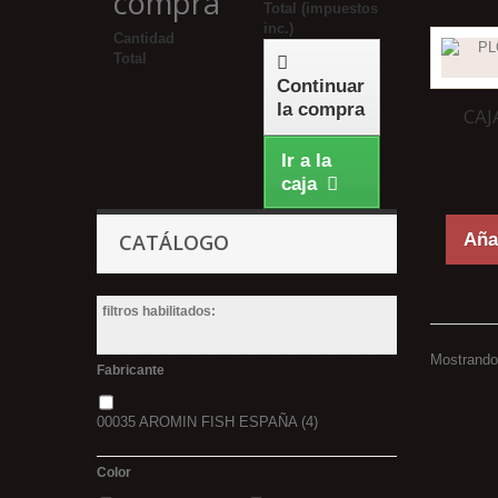
compra
Total (impuestos
inc.)
Cantidad
Total
Continuar
la compra
CAJ
Ir a la
caja
CATÁLOGO
Añad
filtros habilitados:
Mostrando 
Fabricante
00035 AROMIN FISH ESPAÑA
(4)
Color