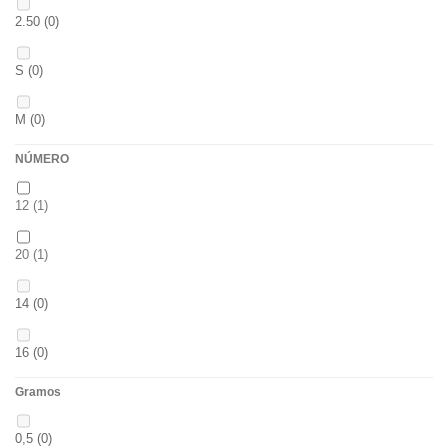
2.50
(0)
CH
(0)
S
(0)
BLACK & RED
(0)
M
(0)
PANTHER
(0)
NÚMERO
L
(0)
36
(0)
12
(1)
20MM
(0)
P
(0)
20
(1)
3 M
(0)
14
(0)
14
(0)
240
(0)
42
(0)
16
(0)
400
(0)
23
(0)
Gramos
18
(0)
14MM
(0)
38
(0)
0,5
(0)