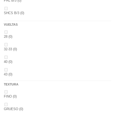
PRL B/3
(0)
PINK KRILL
(0)
SHCS B/3
(0)
WHIEV.MILK
(0)
VUELTAS
PIÑA
(0)
28
(0)
SCOPEX
(0)
32-33
(0)
TUTTI
(0)
40
(0)
FRESA
(0)
43
(0)
MIEL
(0)
TEXTURA
OCEAN LIVER
(0)
FINO
(0)
GOLDEN X
(0)
GRUESO
(0)