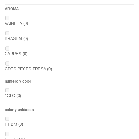
2
(0)
AROMA
44/45
(0)
2,3
(0)
VAINILLA
(0)
BRASEM
(0)
CARPES
(0)
GDES PECES FRESA
(0)
numero y color
GDES. PECES MAIZ
(0)
1GLO
(0)
GDES. PECES SCOPEX
(0)
color y unidades
TIGERNUTS
(0)
FT B/3
(0)
VERS DE VASE
(0)