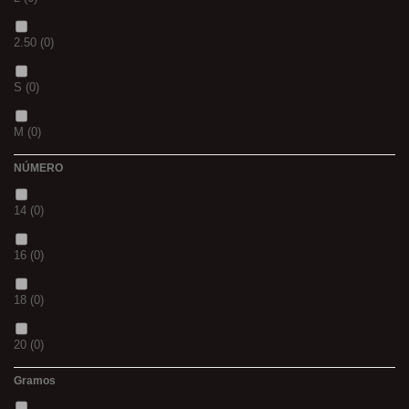
S
(0)
2.50
(0)
CH
(0)
S
(0)
BLACK & RED
(0)
M
(0)
PANTHER
(0)
NÚMERO
L
(0)
36
(0)
14
(0)
20MM
(0)
P
(0)
16
(0)
3 M
(0)
14
(0)
18
(0)
240
(0)
42
(0)
20
(0)
400
(0)
23
(0)
Gramos
12
(0)
14MM
(0)