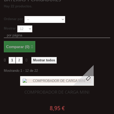
Hay 22 productos.
Ordenar por
Mostrar
por página
Comparar (
0
)
1
2
Mostrar todos
Mostrando 1 - 12 de 22
COMPROBADOR DE CARGA MINI
8,95 €