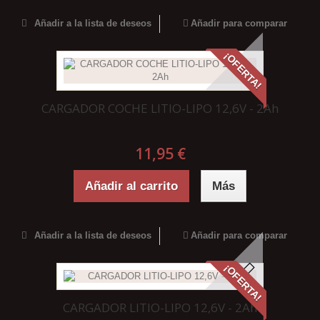
Añadir a la lista de deseos
Añadir para comparar
¡OFERTA!
CARGADOR COCHE LITIO-LIPO 12,6V - 2Ah
11,95 €
Añadir al carrito
Más
Añadir a la lista de deseos
Añadir para comparar
¡OFERTA!
CARGADOR LITIO-LIPO 12,6V - 2Ah