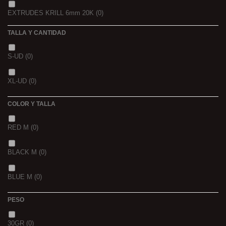
EXTRUDES KRILL 6mm 20K
(0)
22,68 K
(0)
TALLA Y CANTIDAD
NOIR POISSON 4MM 1K
(0)
3 K
(0)
S-UD
(0)
NOIR POISSON 8MM 1K
(0)
5 K
(0)
XL-UD
(0)
15 K
(0)
COLOR Y TALLA
RED M
(0)
BLACK M
(0)
BLUE M
(0)
PESO
30GR
(0)