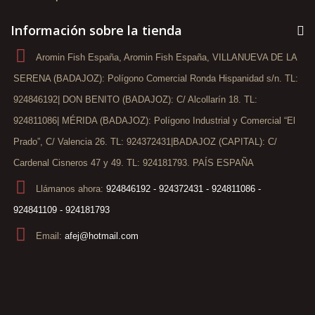
Información sobre la tienda
Aromin Fish España, Aromin Fish España, VILLANUEVA DE LA
SERENA (BADAJOZ): Polígono Comercial Ronda Hispanidad s/n. TL:
924846192| DON BENITO (BADAJOZ): C/ Alcollarín 18. TL:
924811086| MÉRIDA (BADAJOZ): Polígono Industrial y Comercial “El
Prado”, C/ Valencia 26. TL: 924372431|BADAJOZ (CAPITAL): C/
Cardenal Cisneros 47 y 49. TL: 924181793. PAÍS ESPAÑA
Llámanos ahora:
924846192 - 924372431 - 924811086 -
924841109 - 924181793
Email:
afej@hotmail.com