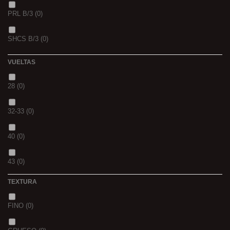
PRL B/3
(0)
PINK KRILL
(0)
SHCS B/3
(0)
WHIEV.MILK
(0)
VUELTAS
PIÑA
(0)
28
(0)
SCOPEX
(0)
32-33
(0)
TUTTI
(0)
40
(0)
FRESA
(0)
43
(0)
MIEL
(0)
TEXTURA
OCEAN LIVER
(0)
FINO
(0)
GOLDEN X
(0)