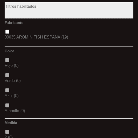
filtros habilitados:
Fabricante
00035 AROMIN FISH ESPAÑA
(19)
Color
Rojo
(0)
Verde
(0)
Azul
(0)
Amarillo
(0)
Medida
02
(0)
2
(0)