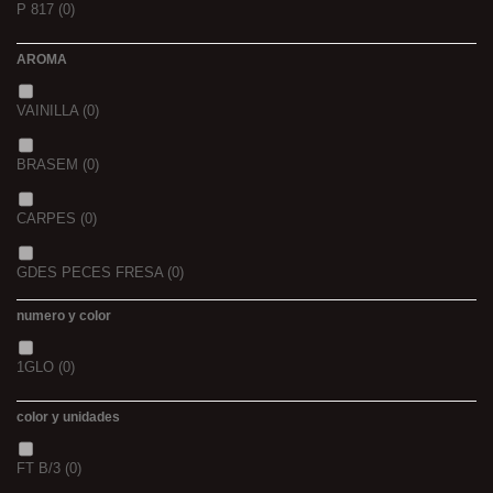
P 817
(0)
42/43
(0)
2
(0)
AROMA
44/45
(0)
2,3
(0)
VAINILLA
(0)
BRASEM
(0)
CARPES
(0)
GDES PECES FRESA
(0)
numero y color
GDES. PECES MAIZ
(0)
1GLO
(0)
GDES. PECES SCOPEX
(0)
color y unidades
TIGERNUTS
(0)
FT B/3
(0)
VERS DE VASE
(0)