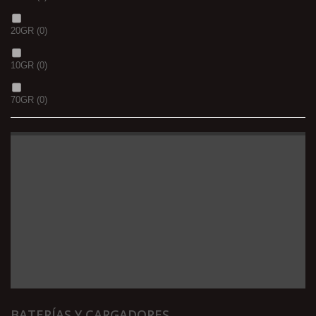
20GR
(0)
10GR
(0)
70GR
(0)
BATERÍAS Y CARGADORES