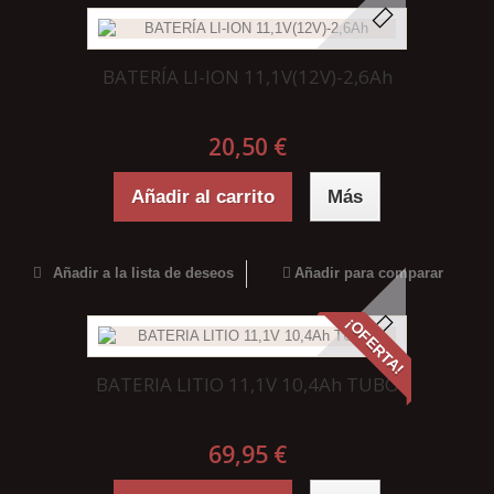
BATERÍA LI-ION 11,1V(12V)-2,6Ah
20,50 €
Añadir al carrito
Más
Añadir a la lista de deseos
Añadir para comparar
¡OFERTA!
BATERIA LITIO 11,1V 10,4Ah TUBO
69,95 €