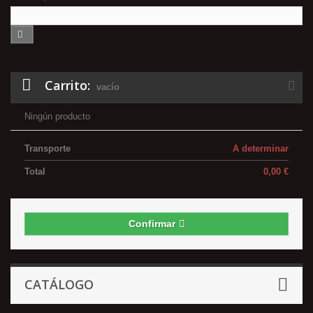
Carrito:
vacío
Ningún producto
Transporte
A determinar
Total
0,00 €
Confirmar
CATÁLOGO