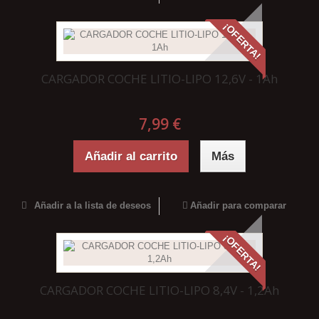
¡OFERTA!
CARGADOR COCHE LITIO-LIPO 12,6V - 1Ah
7,99 €
Añadir al carrito
Más
Añadir a la lista de deseos
Añadir para comparar
¡OFERTA!
CARGADOR COCHE LITIO-LIPO 8,4V - 1,2Ah