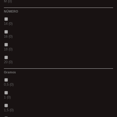
M
(0)
PANTHER
(0)
NÚMERO
L
(0)
36
(0)
14
(0)
20MM
(0)
P
(0)
16
(0)
3 M
(0)
14
(0)
18
(0)
240
(0)
42
(0)
20
(0)
400
(0)
23
(0)
Gramos
12
(0)
14MM
(0)
38
(0)
0,5
(0)
10
(0)
500
(0)
15
(0)
1
(0)
01
(0)
600
(0)
69
(0)
1,5
(0)
08
(0)
700
(0)