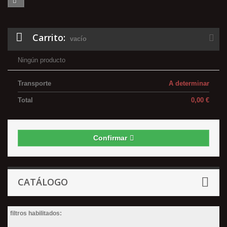
Carrito:
vacío
Ningún producto
Transporte
A determinar
Total
0,00 €
Confirmar
CATÁLOGO
filtros habilitados: