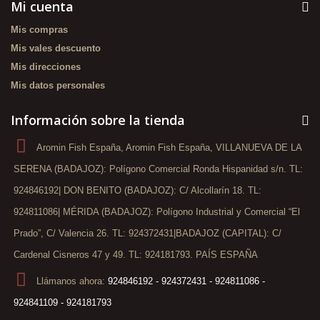
Mi cuenta
Mis compras
Mis vales descuento
Mis direcciones
Mis datos personales
Información sobre la tienda
Aromin Fish España, Aromin Fish España, VILLANUEVA DE LA
SERENA (BADAJOZ): Polígono Comercial Ronda Hispanidad s/n. TL:
924846192| DON BENITO (BADAJOZ): C/ Alcollarín 18. TL:
924811086| MÉRIDA (BADAJOZ): Polígono Industrial y Comercial “El
Prado”, C/ Valencia 26. TL: 924372431|BADAJOZ (CAPITAL): C/
Cardenal Cisneros 47 y 49. TL: 924181793. PAÍS ESPAÑA
Llámanos ahora:
924846192 - 924372431 - 924811086 -
924841109 - 924181793