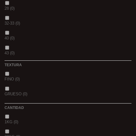
PIÑA
(0)
28
(0)
SCOPEX
(0)
32-33
(0)
TUTTI
(0)
40
(0)
FRESA
(0)
43
(0)
MIEL
(0)
TEXTURA
OCEAN LIVER
(0)
FINO
(0)
GOLDEN X
(0)
GRUESO
(0)
CANTIDAD
1KG
(0)