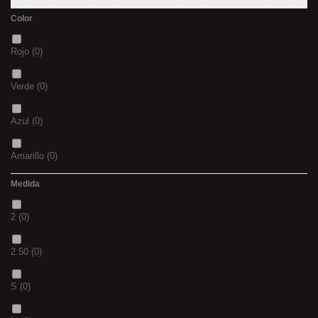
Color
Rojo
(0)
Verde
(0)
Azul
(0)
Amarillo
(0)
Medida
02
(0)
2
(0)
S
(0)
2.50
(0)
CH
(0)
S
(0)
BLACK & RED
(0)