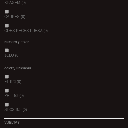
BRASEM
(0)
CARPES
(0)
GDES PECES FRESA
(0)
numero y color
GDES. PECES MAIZ
(0)
1GLO
(0)
GDES. PECES SCOPEX
(0)
color y unidades
TIGERNUTS
(0)
FT B/3
(0)
VERS DE VASE
(0)
PRL B/3
(0)
PINK KRILL
(0)
SHCS B/3
(0)
WHIEV.MILK
(0)
VUELTAS