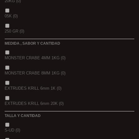
20KG
(0)
05K
(0)
250 GR
(0)
MEDIDA , SABOR Y CANTIDAD
1 K
(0)
MONSTER CRABE 4MM 1KG
(0)
BOLSA
(0)
MONSTER CRABE 8MM 1KG
(0)
750 GR
(0)
EXTRUDES KRILL 6mm 1K
(0)
4 KGRS
(0)
EXTRUDES KRILL 6mm 20K
(0)
22,68 K
(0)
TALLA Y CANTIDAD
NOIR POISSON 4MM 1K
(0)
3 K
(0)
S-UD
(0)
NOIR POISSON 8MM 1K
(0)
5 K
(0)