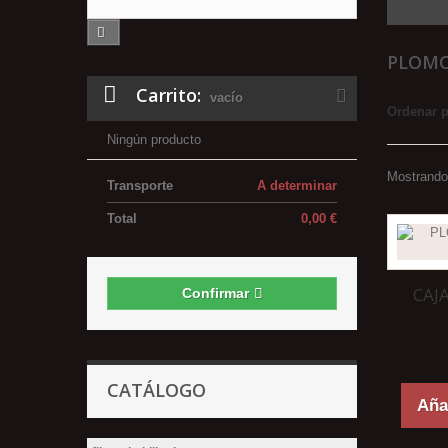
PLOM
Carrito:
vacío
Ordenar 
Ningún producto
Mostrando 
Transporte
A determinar
Total
0,00 €
CAJ
Confirmar
CATÁLOGO
Añad