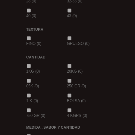
28
(0)
32-33
(0)
GOLDEN X
(0)
40
(0)
43
(0)
TEXTURA
FINO
(0)
GRUESO
(0)
CANTIDAD
1KG
(0)
20KG
(0)
05K
(0)
250 GR
(0)
1 K
(0)
BOLSA
(0)
750 GR
(0)
4 KGRS
(0)
MEDIDA , SABOR Y CANTIDAD
22,68 K
(0)
3 K
(0)