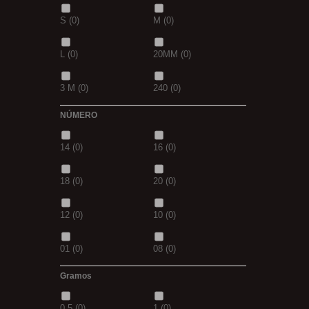
S
(0)
M
(0)
42
(0)
23
(0)
L
(0)
20MM
(0)
38
(0)
15
(0)
3 M
(0)
240
(0)
69
(0)
109
(0)
NÚMERO
400
(0)
14MM
(0)
D.GREN
(0)
PURPLE
(0)
14
(0)
16
(0)
500
(0)
600
(0)
18
(0)
blanca
(0)
18
(0)
20
(0)
700
(0)
800
(0)
12
(0)
10
(0)
8MM
(0)
2 M
(0)
01
(0)
08
(0)
XL
(0)
30-25
(0)
Gramos
1/0
(0)
2/0
(0)
35-30
(0)
1,10M
(0)
0,5
(0)
1
(0)