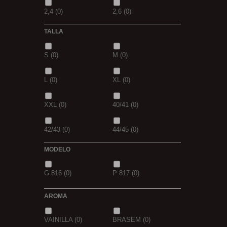
2,4
(0)
2,6
(0)
TALLA
2,8
(0)
1
(0)
S
(0)
M
(0)
1,5
(0)
2
(0)
L
(0)
XL
(0)
2,3
(0)
XXL
(0)
40/41
(0)
42/43
(0)
44/45
(0)
MODELO
G 816
(0)
P 817
(0)
AROMA
VAINILLA
(0)
BRASEM
(0)