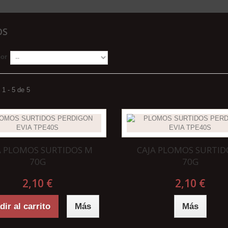
OS
por
1 - 5 de 5
A PLOMOS SURTIDOS M
CAJA PLOMOS SURTID
70G
70G
2,10 €
2,10 €
ir al carrito
Más
Más