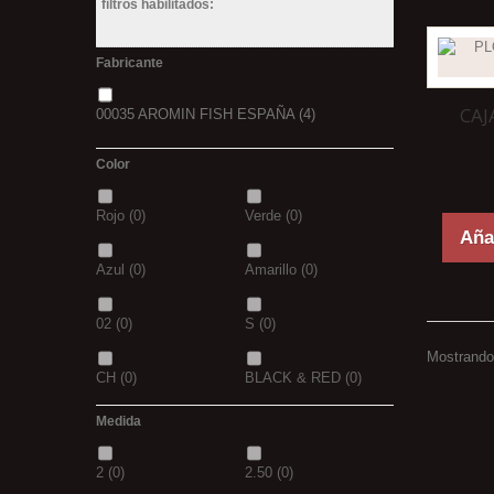
filtros habilitados:
Fabricante
CAJ
00035 AROMIN FISH ESPAÑA
(4)
Color
Rojo
(0)
Verde
(0)
Añad
Azul
(0)
Amarillo
(0)
02
(0)
S
(0)
Mostrando 
CH
(0)
BLACK & RED
(0)
Medida
PANTHER
(0)
36
(0)
2
(0)
2.50
(0)
P
(0)
14
(0)