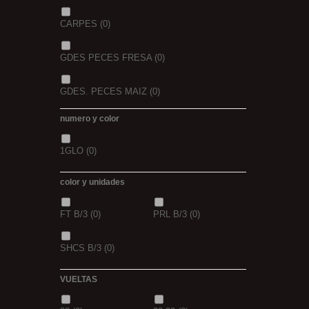
CARPES
(0)
GDES PECES FRESA
(0)
GDES. PECES MAIZ
(0)
numero y color
GDES. PECES SCOPEX
(0)
1GLO
(0)
TIGERNUTS
(0)
VERS DE VASE
(0)
color y unidades
PINK KRILL
(0)
WHIEV.MILK
(0)
FT B/3
(0)
PRL B/3
(0)
PIÑA
(0)
SCOPEX
(0)
SHCS B/3
(0)
TUTTI
(0)
FRESA
(0)
VUELTAS
MIEL
(0)
OCEAN LIVER
(0)