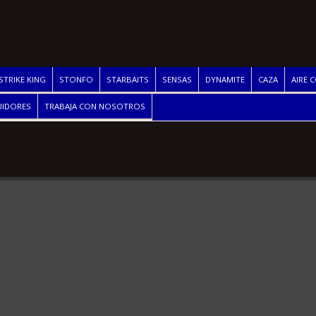
STRIKE KING
STONFO
STARBAITS
SENSAS
DYNAMITE
CAZA
AIRE 
UIDORES
TRABAJA CON NOSOTROS