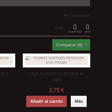
Hay 5 productos.
Vista:
Cuadrícula
Lista
Comparar (
0
)
OS S
CAJA PLOMOS SURTIDOS M
100G
2,75 €
Añadir al carrito
Más