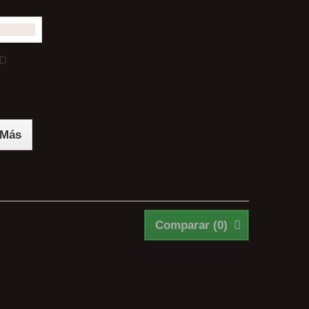
UD
Más
Comparar (
0
)