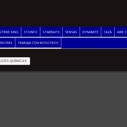
STRIKE KING
STONFO
STARBAITS
SENSAS
DYNAMITE
CAZA
AIRE 
UIDORES
TRABAJA CON NOSOTROS
UCES QUÍMICAS