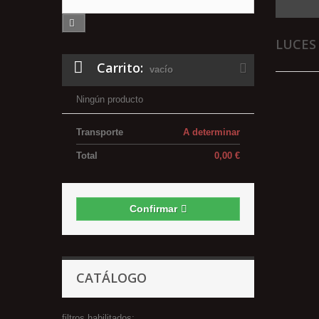
LUCES
Carrito:
vacío
Ningún producto
Transporte
A determinar
Total
0,00 €
Confirmar
CATÁLOGO
filtros habilitados: