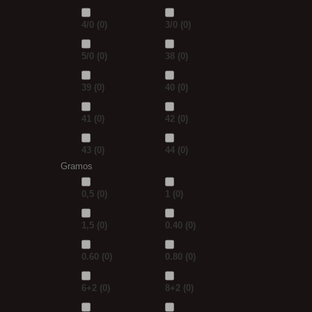
4/0
(0)
3/0
(0)
5/0
(0)
38
(0)
39
(0)
40
(0)
41
(0)
42
(0)
43
(0)
44
(0)
Gramos
0,5
(0)
1
(0)
1,5
(0)
0.40
(0)
0.60
(0)
0.80
(0)
6+2
(0)
8+2
(0)