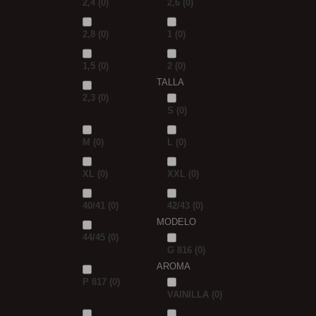
2,4
(0)
2,6
(0)
2,8
(0)
1
(0)
1,5
(0)
2
(0)
TALLA
2,3
(0)
S
(0)
M
(0)
L
(0)
XL
(0)
XXL
(0)
40/41
(0)
42/43
(0)
MODELO
44/45
(0)
G 816
(0)
AROMA
P 817
(0)
VAINILLA
(0)