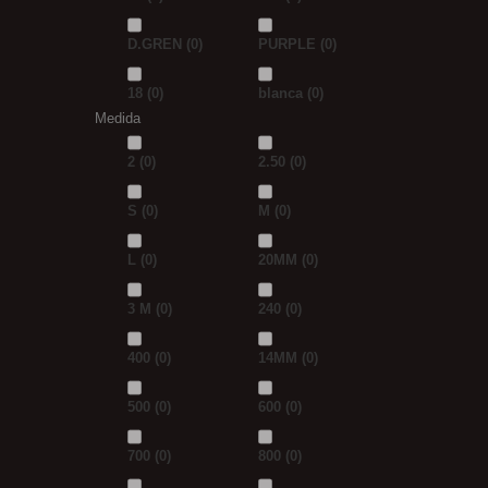
D.GREN
(0)
PURPLE
(0)
18
(0)
blanca
(0)
Medida
2
(0)
2.50
(0)
S
(0)
M
(0)
L
(0)
20MM
(0)
3 M
(0)
240
(0)
400
(0)
14MM
(0)
500
(0)
600
(0)
700
(0)
800
(0)