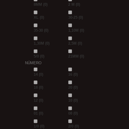
8MM
(0)
2 M
(0)
XL
(0)
30-25
(0)
35-30
(0)
1,10M
(0)
1,30M
(0)
2,5M
(0)
5/0
(0)
21MM
(0)
NÚMERO
14
(0)
16
(0)
18
(0)
20
(0)
12
(0)
10
(0)
01
(0)
08
(0)
1/0
(0)
2/0
(0)