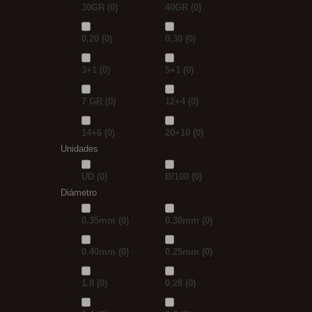
30GR
(0)
40GR
(0)
0,20
(0)
0,30
(0)
3+1
(0)
5+1
(0)
7 GR
(0)
12+4
(0)
14+6
(0)
20+10
(0)
Unidades
UD
(0)
B/100
(0)
Diámetro
0.35mm
(0)
0.30mm
(0)
0.40mm
(0)
0.25mm
(0)
1.8
(0)
0,28
(0)