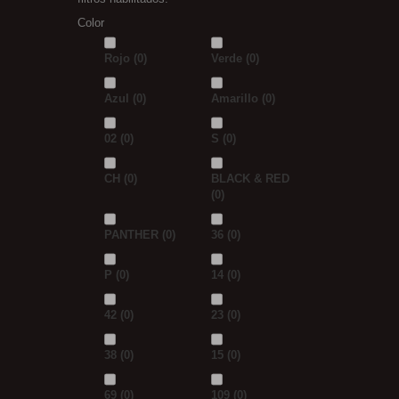
Color
Rojo
(0)
Verde
(0)
Azul
(0)
Amarillo
(0)
02
(0)
S
(0)
CH
(0)
BLACK & RED
(0)
PANTHER
(0)
36
(0)
P
(0)
14
(0)
42
(0)
23
(0)
38
(0)
15
(0)
69
(0)
109
(0)