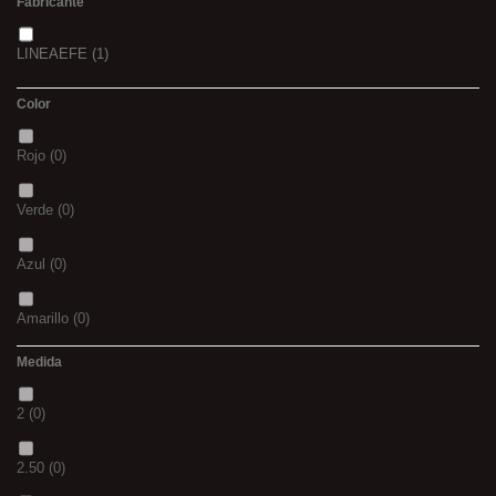
Fabricante
LINEAEFE
(1)
Color
Rojo
(0)
Verde
(0)
Azul
(0)
Amarillo
(0)
Medida
02
(0)
2
(0)
S
(0)
2.50
(0)
CH
(0)