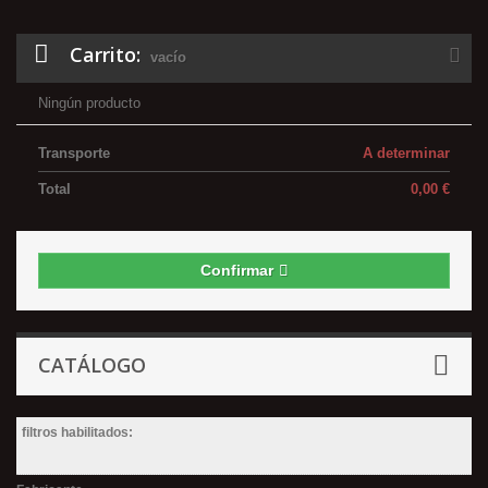
Carrito:
vacío
Ningún producto
Transporte
A determinar
Total
0,00 €
Confirmar
CATÁLOGO
filtros habilitados: