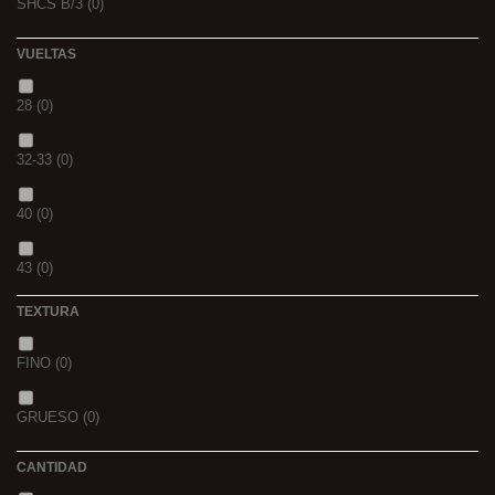
SHCS B/3
(0)
WHIEV.MILK
(0)
VUELTAS
PIÑA
(0)
28
(0)
SCOPEX
(0)
32-33
(0)
TUTTI
(0)
40
(0)
FRESA
(0)
43
(0)
MIEL
(0)
TEXTURA
OCEAN LIVER
(0)
FINO
(0)
GOLDEN X
(0)
GRUESO
(0)
CANTIDAD