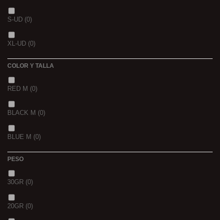
NOIR POISSON 4MM 1K
(0)
3 K
(0)
S-UD
(0)
NOIR POISSON 8MM 1K
(0)
5 K
(0)
XL-UD
(0)
15 K
(0)
COLOR Y TALLA
RED M
(0)
BLACK M
(0)
BLUE M
(0)
PESO
30GR
(0)
20GR
(0)