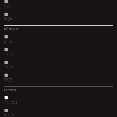
S
(0)
BLACK & RED
(0)
M
(0)
PANTHER
(0)
NÚMERO
L
(0)
36
(0)
14
(0)
20MM
(0)
P
(0)
16
(0)
3 M
(0)
14
(0)
18
(0)
240
(0)
42
(0)
20
(0)
400
(0)
23
(0)
Gramos
12
(0)
14MM
(0)
38
(0)
7 GR
(1)
10
(0)
500
(0)
15
(0)
0,5
(0)