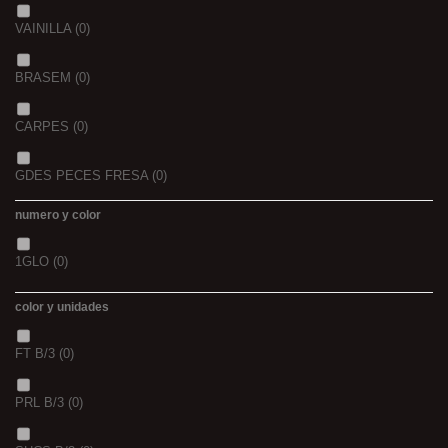
2,3
(0)
VAINILLA
(0)
BRASEM
(0)
CARPES
(0)
GDES PECES FRESA
(0)
numero y color
GDES. PECES MAIZ
(0)
1GLO
(0)
GDES. PECES SCOPEX
(0)
color y unidades
TIGERNUTS
(0)
FT B/3
(0)
VERS DE VASE
(0)
PRL B/3
(0)
PINK KRILL
(0)