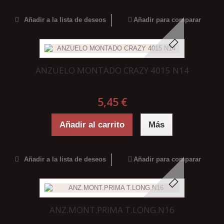
Añadir a la lista de deseos
Añadir para comparar
ANZUELO MONTADO CRAZY 4015 N14
5,45 €
Añadir al carrito
Más
Añadir a la lista de deseos
Añadir para comparar
ANZ.MONT.PRIMA T.LONG.N16