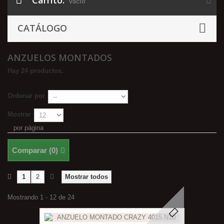
Carrito:
vacío
CATÁLOGO
ANZUELOS MONTADOS
Hay 24 productos.
Ordenar por
Mostrar
por página
Comparar (
0
)
1
2
Mostrar todos
Mostrando 1 - 12 de 24