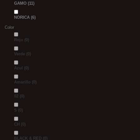
GAMO
(11)
NORICA
(6)
Color
Rojo
(0)
Verde
(0)
Azul
(0)
Amarillo
(0)
02
(0)
S
(0)
CH
(0)
BLACK & RED
(0)