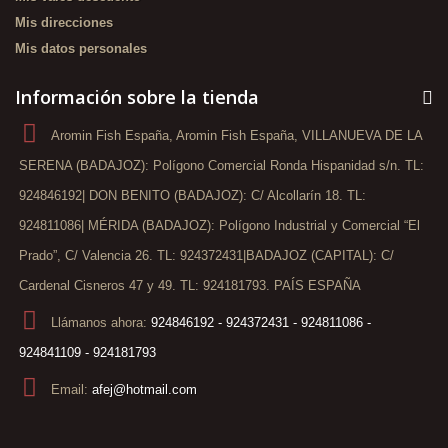
Mis direcciones
Mis datos personales
Información sobre la tienda
Aromin Fish España, Aromin Fish España, VILLANUEVA DE LA
SERENA (BADAJOZ): Polígono Comercial Ronda Hispanidad s/n. TL:
924846192| DON BENITO (BADAJOZ): C/ Alcollarín 18. TL:
924811086| MÉRIDA (BADAJOZ): Polígono Industrial y Comercial “El
Prado”, C/ Valencia 26. TL: 924372431|BADAJOZ (CAPITAL): C/
Cardenal Cisneros 47 y 49. TL: 924181793. PAÍS ESPAÑA
Llámanos ahora:
924846192 - 924372431 - 924811086 -
924841109 - 924181793
Email:
afej@hotmail.com