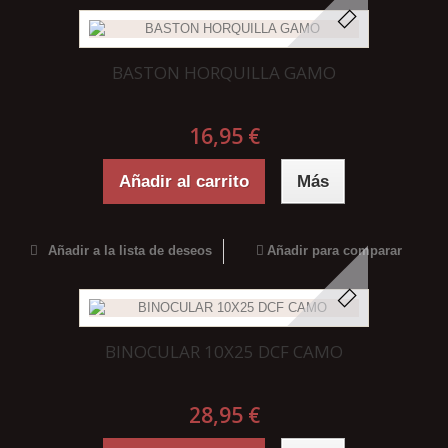
BASTON HORQUILLA GAMO
16,95 €
Añadir al carrito
Más
Añadir a la lista de deseos
Añadir para comparar
BINOCULAR 10X25 DCF CAMO
28,95 €