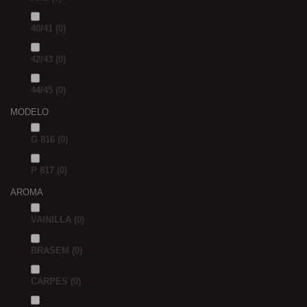
40/41
(0)
42/43
(0)
44/45
(0)
MODELO
G 816
(0)
P 817
(0)
AROMA
VAINILLA
(0)
BRASEM
(0)
CARPES
(0)