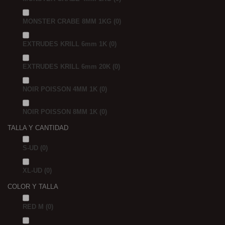
MONSTER CRABE 8MM 1KG
(0)
EXTRUDES KRILL 6mm 1K
(0)
EXTRUDES KRILL 6mm 20K
(0)
NOIR POISSON 4MM 1K
(0)
NOIR POISSON 8MM 1K
(0)
TALLA Y CANTIDAD
S-UD
(0)
XL-UD
(0)
COLOR Y TALLA
RED M
(0)