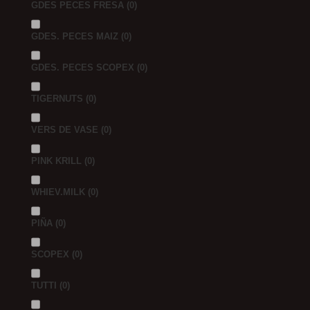
GDES PECES FRESA
(0)
GDES. PECES MAIZ
(0)
GDES. PECES SCOPEX
(0)
TIGERNUTS
(0)
VERS DE VASE
(0)
PINK KRILL
(0)
WHIEV.MILK
(0)
PIÑA
(0)
SCOPEX
(0)
TUTTI
(0)