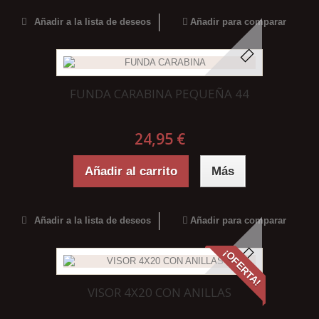
Añadir a la lista de deseos
Añadir para comparar
FUNDA CARABINA PEQUEÑA 44
24,95 €
Añadir al carrito
Más
Añadir a la lista de deseos
Añadir para comparar
¡OFERTA!
VISOR 4X20 CON ANILLAS