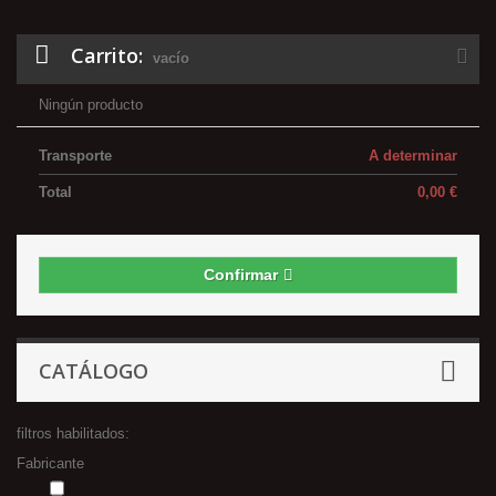
Carrito:
vacío
Ningún producto
Transporte
A determinar
Total
0,00 €
Confirmar
CATÁLOGO
filtros habilitados:
Fabricante