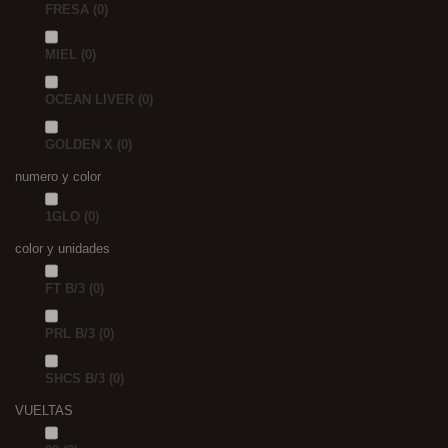
FRESA
(0)
MIEL
(0)
OCEAN LIVER
(0)
GOLDEN X
(0)
numero y color
1GLO
(0)
color y unidades
FT B/3
(0)
PRL B/3
(0)
SHCS B/3
(0)
VUELTAS