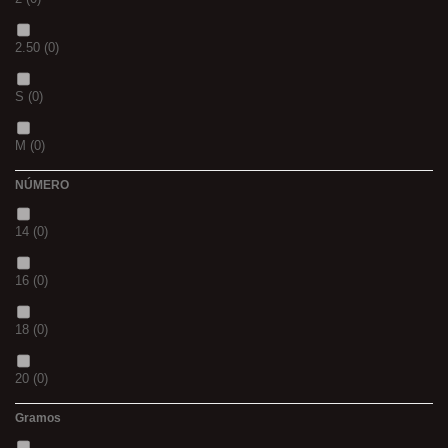
S
(0)
2.50
(0)
CH
(0)
S
(0)
BLACK & RED
(0)
M
(0)
PANTHER
(0)
NÚMERO
L
(0)
36
(0)
14
(0)
20MM
(0)
P
(0)
16
(0)
3 M
(0)
14
(0)
18
(0)
240
(0)
42
(0)
20
(0)
400
(0)
23
(0)
Gramos
12
(0)
14MM
(0)