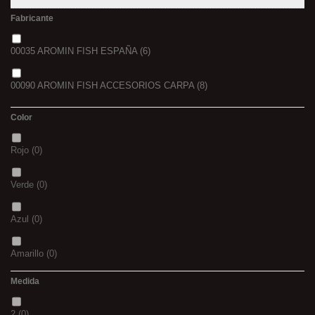
Fabricante
00035 AROMIN FISH ESPAÑA
(6)
00090 AROMIN FISH ACCESORIOS CARPA
(8)
Color
Rojo
(0)
Verde
(0)
Azul
(0)
Amarillo
(0)
Medida
02
(0)
2
(0)