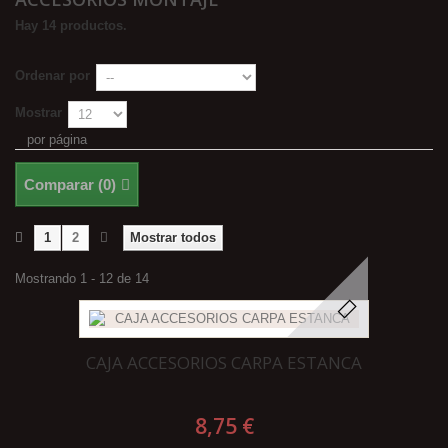
Hay 14 productos.
Ordenar por
Mostrar
por página
Comparar (
0
)
1
2
Mostrar todos
Mostrando 1 - 12 de 14
CAJA ACCESORIOS CARPA ESTANCA
8,75 €