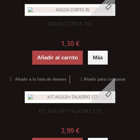
AGUJA CORTA 165
1,30 €
Añadir al carrito
Más
Añadir a la lista de deseos
Añadir para comparar
KIT AGUJA+TALADRO 173
3,99 €