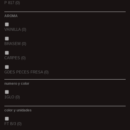
P 817
(0)
42/43
(0)
2
(0)
AROMA
44/45
(0)
2,3
(0)
VAINILLA
(0)
BRASEM
(0)
CARPES
(0)
GDES PECES FRESA
(0)
numero y color
GDES. PECES MAIZ
(0)
1GLO
(0)
GDES. PECES SCOPEX
(0)
color y unidades
TIGERNUTS
(0)
FT B/3
(0)
VERS DE VASE
(0)