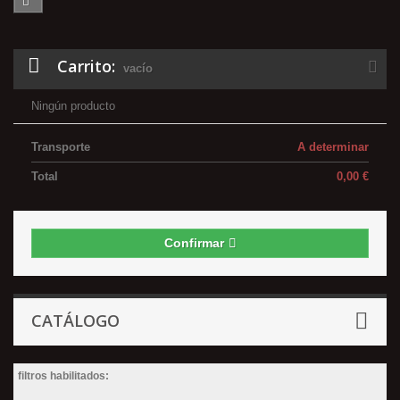
Carrito:
vacío
Ningún producto
Transporte
A determinar
Total
0,00 €
Confirmar
CATÁLOGO
filtros habilitados: