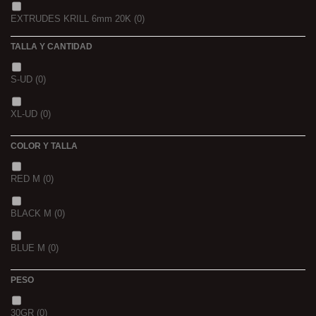
EXTRUDES KRILL 6mm 20K
(0)
22,68 K
(0)
TALLA Y CANTIDAD
NOIR POISSON 4MM 1K
(0)
3 K
(0)
S-UD
(0)
NOIR POISSON 8MM 1K
(0)
5 K
(0)
XL-UD
(0)
15 K
(0)
COLOR Y TALLA
RED M
(0)
BLACK M
(0)
BLUE M
(0)
PESO
30GR
(0)