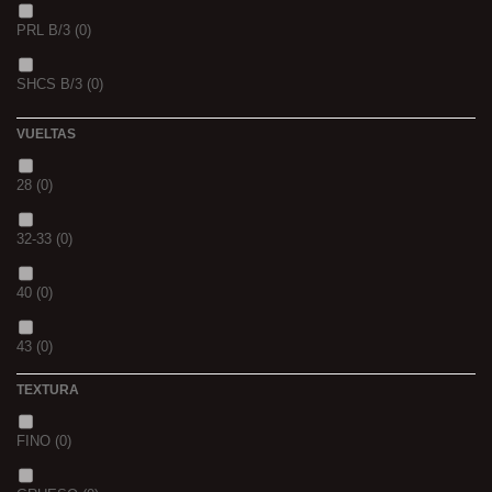
PRL B/3
(0)
PINK KRILL
(0)
SHCS B/3
(0)
WHIEV.MILK
(0)
VUELTAS
PIÑA
(0)
28
(0)
SCOPEX
(0)
32-33
(0)
TUTTI
(0)
40
(0)
FRESA
(0)
43
(0)
MIEL
(0)
TEXTURA
OCEAN LIVER
(0)
FINO
(0)
GOLDEN X
(0)