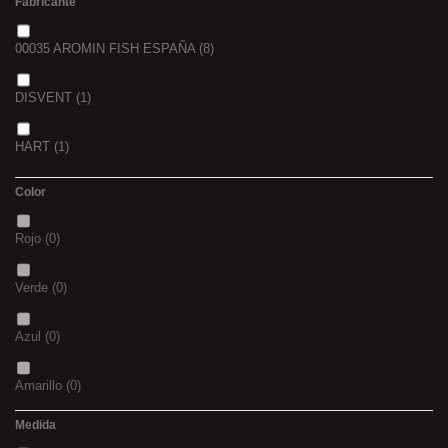
Fabricante
00035 AROMIN FISH ESPAÑA
(8)
DISVENT
(1)
HART
(1)
Color
Rojo
(0)
Verde
(0)
Azul
(0)
Amarillo
(0)
Medida
02
(0)