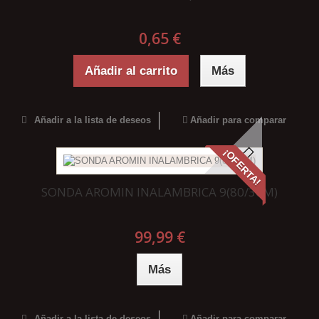
0,65 €
Añadir al carrito
Más
Añadir a la lista de deseos
Añadir para comparar
¡OFERTA!
SONDA AROMIN INALAMBRICA 9(80/36M)
99,99 €
Más
Añadir a la lista de deseos
Añadir para comparar