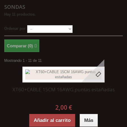
SONDAS
Hay 11 productos.
Ordenar por
Comparar (
0
)
Mostrando 1 - 11 de 11
XT60+CABLE 15CM 16AWG puntas estañadas
2,00 €
Añadir al carrito
Más