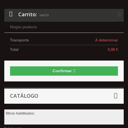
Carrito:
vacío
Ningún producto
Transporte
A determinar
Total
0,00 €
Confirmar
CATÁLOGO
filtros habilitados: