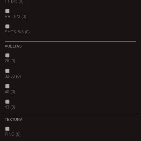
FT B/3
(0)
VERS DE VASE
(0)
PRL B/3
(0)
PINK KRILL
(0)
SHCS B/3
(0)
WHIEV.MILK
(0)
VUELTAS
PIÑA
(0)
28
(0)
SCOPEX
(0)
32-33
(0)
TUTTI
(0)
40
(0)
FRESA
(0)
43
(0)
MIEL
(0)
TEXTURA
OCEAN LIVER
(0)
FINO
(0)