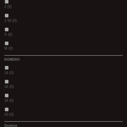
2
(0)
S
(0)
2.50
(0)
CH
(0)
S
(0)
BLACK & RED
(0)
M
(0)
PANTHER
(0)
NÚMERO
L
(0)
36
(0)
14
(0)
20MM
(0)
P
(0)
16
(0)
3 M
(0)
14
(0)
18
(0)
240
(0)
42
(0)
20
(0)
400
(0)
23
(0)
Gramos