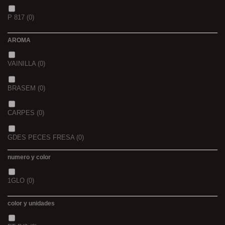
1,5
(0)
P 817
(0)
42/43
(0)
2
(0)
AROMA
44/45
(0)
2,3
(0)
VAINILLA
(0)
BRASEM
(0)
CARPES
(0)
GDES PECES FRESA
(0)
numero y color
GDES. PECES MAIZ
(0)
1GLO
(0)
GDES. PECES SCOPEX
(0)
color y unidades
TIGERNUTS
(0)