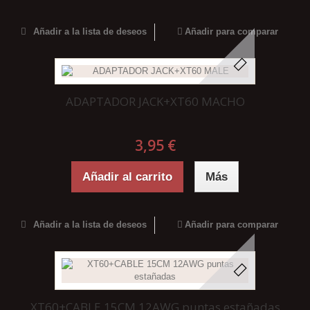
Añadir a la lista de deseos
Añadir para comparar
ADAPTADOR JACK+XT60 MACHO
3,95 €
Añadir al carrito
Más
Añadir a la lista de deseos
Añadir para comparar
XT60+CABLE 15CM 12AWG puntas estañadas