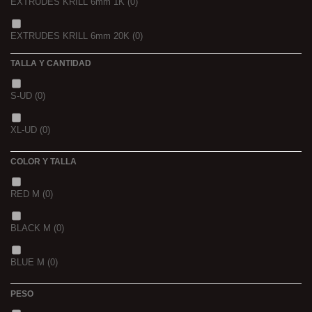
EXTRUDES KRILL 6mm 1K
(0)
4 KGRS
(0)
EXTRUDES KRILL 6mm 20K
(0)
22,68 K
(0)
TALLA Y CANTIDAD
NOIR POISSON 4MM 1K
(0)
3 K
(0)
S-UD
(0)
NOIR POISSON 8MM 1K
(0)
5 K
(0)
XL-UD
(0)
15 K
(0)
COLOR Y TALLA
RED M
(0)
BLACK M
(0)
BLUE M
(0)
PESO