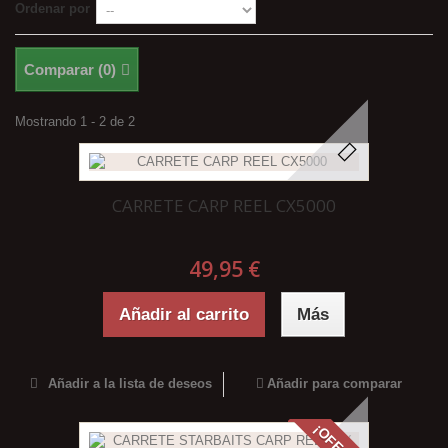
Ordenar por
Comparar (
0
)
Mostrando 1 - 2 de 2
CARRETE CARP REEL CX5000
49,95 €
Añadir al carrito
Más
Añadir a la lista de deseos
Añadir para comparar