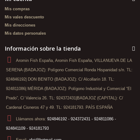
Mis compras
Mis vales descuento
Mis direcciones
Mis datos personales
Información sobre la tienda
Aromin Fish España, Aromin Fish España, VILLANUEVA DE LA
SERENA (BADAJOZ): Polígono Comercial Ronda Hispanidad s/n. TL:
924846192| DON BENITO (BADAJOZ): C/ Alcollarín 18. TL:
924811086| MÉRIDA (BADAJOZ): Polígono Industrial y Comercial “El
Prado”, C/ Valencia 26. TL: 924372431|BADAJOZ (CAPITAL): C/
Cardenal Cisneros 47 y 49. TL: 924181793. PAÍS ESPAÑA
Llámanos ahora:
924846192 - 924372431 - 924811086 -
924841109 - 924181793
Email:
afej@hotmail.com