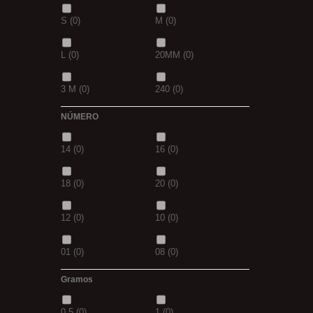
S
(0)
M
(0)
42
(0)
23
(0)
L
(0)
20MM
(0)
38
(0)
15
(0)
3 M
(0)
240
(0)
69
(0)
109
(0)
NÚMERO
400
(0)
14MM
(0)
D.GREN
(0)
PURPLE
(0)
14
(0)
16
(0)
500
(0)
600
(0)
18
(0)
blanca
(0)
18
(0)
20
(0)
700
(0)
800
(0)
12
(0)
10
(0)
8MM
(0)
2 M
(0)
01
(0)
08
(0)
XL
(0)
30-25
(0)
Gramos
1/0
(0)
2/0
(0)
35-30
(0)
1,10M
(0)
0,5
(0)
1
(0)