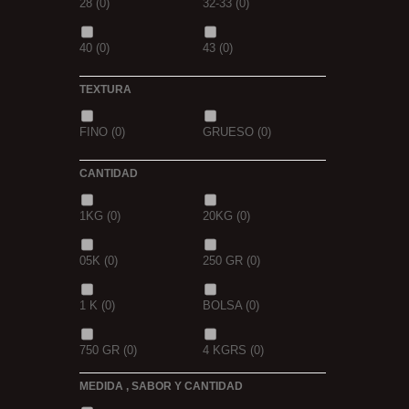
28
(0)
32-33
(0)
GOLDEN X
(0)
40
(0)
43
(0)
TEXTURA
FINO
(0)
GRUESO
(0)
CANTIDAD
1KG
(0)
20KG
(0)
05K
(0)
250 GR
(0)
1 K
(0)
BOLSA
(0)
750 GR
(0)
4 KGRS
(0)
MEDIDA , SABOR Y CANTIDAD
22,68 K
(0)
3 K
(0)