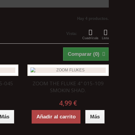
Hay 4 productos.
Vista:
Cuadrícula
Lista
Comparar (
0
)
5-045
ZOOM THE FLUKE 4" 015-109
SMOKIN SHAD.
4,99 €
Más
Añadir al carrito
Más