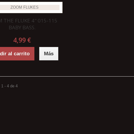
 THE FLUKE 4" 015-115
BABY BASS.
4,99 €
ir al carrito
Más
1 - 4 de 4