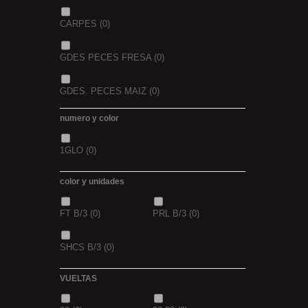
CARPES
(0)
GDES PECES FRESA
(0)
GDES. PECES MAIZ
(0)
numero y color
GDES. PECES SCOPEX
(0)
1GLO
(0)
TIGERNUTS
(0)
VERS DE VASE
(0)
color y unidades
PINK KRILL
(0)
WHIEV.MILK
(0)
FT B/3
(0)
PRL B/3
(0)
PIÑA
(0)
SCOPEX
(0)
SHCS B/3
(0)
TUTTI
(0)
FRESA
(0)
VUELTAS
MIEL
(0)
OCEAN LIVER
(0)