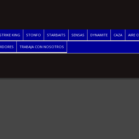
STRIKE KING
STONFO
STARBAITS
SENSAS
DYNAMITE
CAZA
AIRE 
UIDORES
TRABAJA CON NOSOTROS