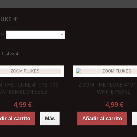
LUKE 4"
por
1 - 4 de 4
 THE FLUKE 4" 015-019
ZOOM THE FLUKE 4" 01
WATERMELON SEED.
WHITE PEARL.
4,99 €
4,99 €
ir al carrito
Más
Añadir al carrito