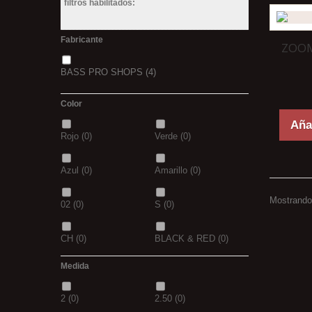
filtros habilitados:
Fabricante
ZOOM
BASS PRO SHOPS
(4)
Color
Añad
Rojo
(0)
Verde
(0)
Azul
(0)
Amarillo
(0)
Mostrando 
02
(0)
S
(0)
CH
(0)
BLACK & RED
(0)
Medida
PANTHER
(0)
36
(0)
2
(0)
2.50
(0)
P
(0)
14
(0)