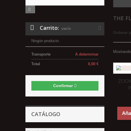
THE F
Carrito:
vacío
Ordenar 
Ningún producto
Mostrando 
Transporte
A determinar
Total
0,00 €
ZOOM
Confirmar
CATÁLOGO
Añad