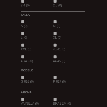
2,4
(0)
2,6
(0)
TALLA
2,8
(0)
1
(0)
S
(0)
M
(0)
1,5
(0)
2
(0)
L
(0)
XL
(0)
2,3
(0)
XXL
(0)
40/41
(0)
42/43
(0)
44/45
(0)
MODELO
G 816
(0)
P 817
(0)
AROMA
VAINILLA
(0)
BRASEM
(0)