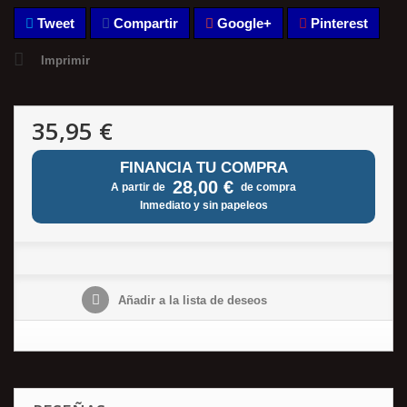
Tweet
Compartir
Google+
Pinterest
Imprimir
35,95 €
FINANCIA TU COMPRA
28,00 €
A partir de
de compra
Inmediato y sin papeleos
Añadir a la lista de deseos