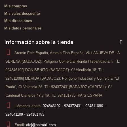
Mis compras
Mis vales descuento
Mis direcciones
Mis datos personales
Información sobre la tienda
Aromin Fish España, Aromin Fish España, VILLANUEVA DE LA
SERENA (BADAJOZ): Polígono Comercial Ronda Hispanidad s/n. TL:
924846192| DON BENITO (BADAJOZ): C/ Alcollarín 18. TL:
924811086| MÉRIDA (BADAJOZ): Polígono Industrial y Comercial “El
Prado”, C/ Valencia 26. TL: 924372431|BADAJOZ (CAPITAL): C/
Cardenal Cisneros 47 y 49. TL: 924181793. PAÍS ESPAÑA
Llámanos ahora:
924846192 - 924372431 - 924811086 -
924841109 - 924181793
Email:
afej@hotmail.com