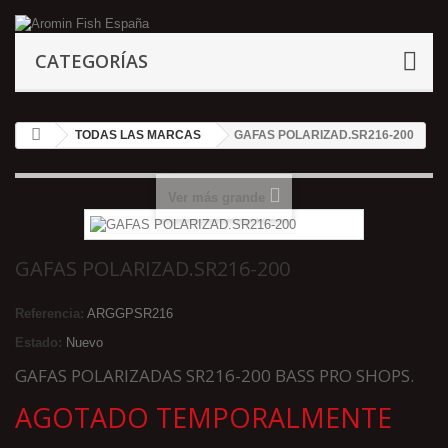
CATEGORÍAS
TODAS LAS MARCAS
GAFAS POLARIZAD.SR216-200
Ver más grande
GAFAS POLARIZAD.SR216-200
Referencia:
ARGGPSR216
Estado:
Nuevo
GAFAS POLARIZADAS SR216-200 BASS PRO SHOPS.
AGOTADO TEMPORALMENTE