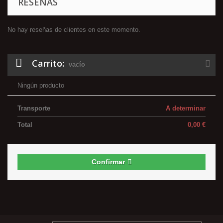
RESEÑAS
No hay reseñas de clientes en este momento.
Carrito:
vacío
Ningún producto
Transporte
A determinar
Total
0,00 €
Confirmar