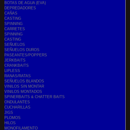
BOTAS DE AGUA (EVA)
DEPREDADORES
CAÑAS
CASTING
SPINNING
CARRETES
SPINNING
CASTING
SEÑUELOS
SEÑUELOS DUROS
PASEANTES/POPPERS
JERKBAITS
CRANKBAITS
LIPLESS
RANAS/RATAS
SEÑUELOS BLANDOS
VINILOS SIN MONTAR
VINILOS MONTADOS
SPINERBAITS & CHATTER BAITS
ONDULANTES
CUCHARILLAS
JIGS
PLOMOS
HILOS
MONOFILAMENTO