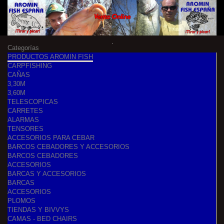
Categorías
PRODUCTOS AROMIN FISH
CARPFISHING
CAÑAS
3,30M
3,60M
TELESCOPICAS
CARRETES
ALARMAS
TENSORES
ACCESORIOS PARA CEBAR
BARCOS CEBADORES Y ACCESORIOS
BARCOS CEBADORES
ACCESORIOS
BARCAS Y ACCESORIOS
BARCAS
ACCESORIOS
PLOMOS
TIENDAS Y BIVVYS
CAMAS - BED CHAIRS