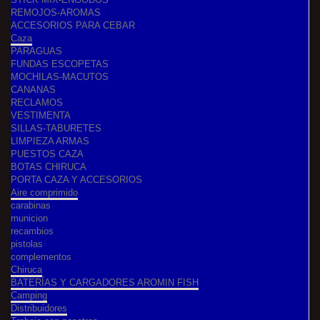
REMOJOS-AROMAS
ACCESORIOS PARA CEBAR
Caza
PARAGUAS
FUNDAS ESCOPETAS
MOCHILAS-MACUTOS
CANANAS
RECLAMOS
VESTIMENTA
SILLAS-TABURETES
LIMPIEZA ARMAS
PUESTOS CAZA
BOTAS CHIRUCA
PORTA CAZA Y ACCESORIOS
Aire comprimido
carabinas
municion
recambios
pistolas
complementos
Chiruca
BATERÍAS Y CARGADORES AROMIN FISH
Camping
Distribuidores