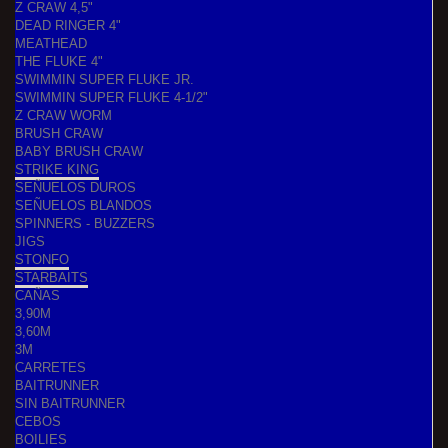
Z CRAW 4,5"
DEAD RINGER 4"
MEATHEAD
THE FLUKE 4"
SWIMMIN SUPER FLUKE JR.
SWIMMIN SUPER FLUKE 4-1/2"
Z CRAW WORM
BRUSH CRAW
BABY BRUSH CRAW
STRIKE KING
SEÑUELOS DUROS
SEÑUELOS BLANDOS
SPINNERS - BUZZERS
JIGS
STONFO
STARBAITS
CAÑAS
3,90M
3,60M
3M
CARRETES
BAITRUNNER
SIN BAITRUNNER
CEBOS
BOILIES