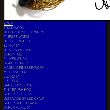
ZOOM
TRICK WORM
ULTRAVIBE SPEED WORM
FINESSE WORM
DOUBLE RINGER
ZLINKY 5"
U-TALES WORM 6"
CURLY TAIL
FLUKES STICK
SHAKEY TAIL 6"
MAGNUM FINESSE WORM
MINI LIZARD 4"
LIZARD 5"
LIZARD 6"
BABY BRUSH HOG
TINY BRUSH HOG
SUPER FLUKE JR.
ULTRAVIBE SPEED CRAW
SUPER SPEED CRAW
SUPER FLUKE 5"