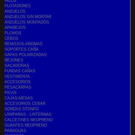
HILOS
FLOTADORES
ANZUELOS
ANZUELOS SIN MONTAR
ANZUELOS MONTADOS
APAREJOS
PLOMOS
CEBOS
REMOJOS-AROMAS
SOPORTES CAÑA
GAFAS POLARIZADAS
REJONES
SACADORAS
FUNDAS CAÑAS
VESTIMENTA
ACCESORIOS
PESACARPAS
PICAS
CAJAS-MESAS
ACCESORIOS CEBAR
SONDAS STONFO
LÁMPARAS - LINTERNAS
CALCETINES NEOPRENO
GUANTES NEOPRENO
PARAGUAS