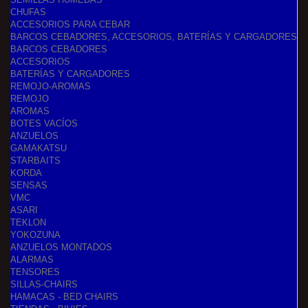
CHUFAS
ACCESORIOS PARA CEBAR
BARCOS CEBADORES, ACCESORIOS, BATERÍAS Y CARGADORES
BARCOS CEBADORES
ACCESORIOS
BATERÍAS Y CARGADORES
REMOJO-AROMAS
REMOJO
AROMAS
BOTES VACÍOS
ANZUELOS
GAMAKATSU
STARBAITS
KORDA
SENSAS
VMC
ASARI
TEKLON
YOKOZUNA
ANZUELOS MONTADOS
ALARMAS
TENSORES
SILLAS-CHAIRS
HAMACAS - BED CHAIRS