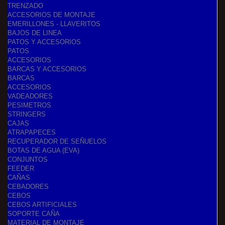
TRENZADO
ACCESORIOS DE MONTAJE
EMERILLONES - LLAVERITOS
BAJOS DE LINEA
PATOS Y ACCESORIOS
PATOS
ACCESORIOS
BARCAS Y ACCESORIOS
BARCAS
ACCESORIOS
VADEADORES
PESIMETROS
STRINGERS
CAJAS
ATRAPAPECES
RECUPERADOR DE SEÑUELOS
BOTAS DE AGUA (EVA)
CONJUNTOS
FEEDER
CAÑAS
CEBADORES
CEBOS
CEBOS ARTIFICIALES
SOPORTE CAÑA
MATERIAL DE MONTAJE