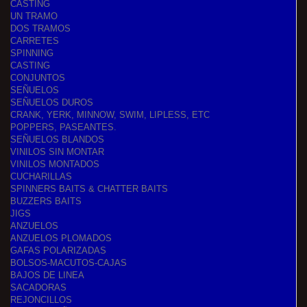
CASTING
UN TRAMO
DOS TRAMOS
CARRETES
SPINNING
CASTING
CONJUNTOS
SEÑUELOS
SEÑUELOS DUROS
CRANK, YERK, MINNOW, SWIM, LIPLESS, ETC
POPPERS, PASEANTES.
SEÑUELOS BLANDOS
VINILOS SIN MONTAR
VINILOS MONTADOS
CUCHARILLAS
SPINNERS BAITS & CHATTER BAITS
BUZZERS BAITS
JIGS
ANZUELOS
ANZUELOS PLOMADOS
GAFAS POLARIZADAS
BOLSOS-MACUTOS-CAJAS
BAJOS DE LINEA
SACADORAS
REJONCILLOS