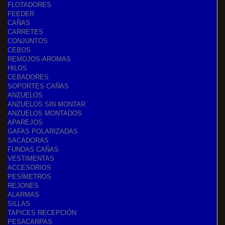
FLOTADORES
FEEDER
CAÑAS
CARRETES
CONJUNTOS
CEBOS
REMOJOS-AROMAS
HILOS
CEBADORES
SOPORTES CAÑAS
ANZUELOS
ANZUELOS SIN MONTAR
ANZUELOS MONTADOS
APAREJOS
GAFAS POLARIZADAS
SACADORAS
FUNDAS CAÑAS
VESTIMENTAS
ACCESORIOS
PESÍMETROS
REJONES
ALARMAS
SILLAS
TAPICES RECEPCIÓN
PESACARPAS