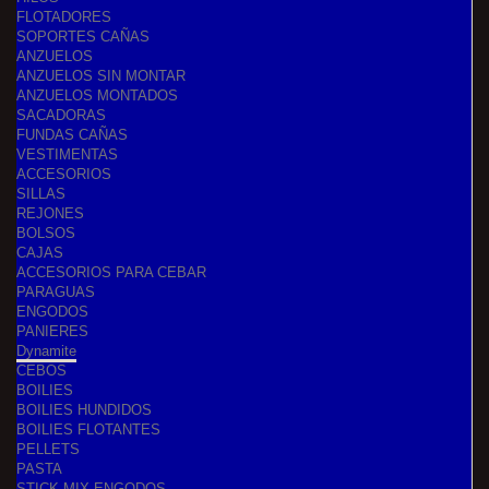
FLOTADORES
SOPORTES CAÑAS
ANZUELOS
ANZUELOS SIN MONTAR
ANZUELOS MONTADOS
SACADORAS
FUNDAS CAÑAS
VESTIMENTAS
ACCESORIOS
SILLAS
REJONES
BOLSOS
CAJAS
ACCESORIOS PARA CEBAR
PARAGUAS
ENGODOS
PANIERES
Dynamite
CEBOS
BOILIES
BOILIES HUNDIDOS
BOILIES FLOTANTES
PELLETS
PASTA
STICK MIX-ENGODOS