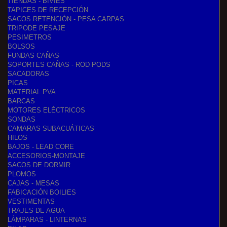
TIENDAS - BIVIES
TAPICES DE RECEPCIÓN
SACOS RETENCIÓN - PESA CARPAS
TRIPODE PESAJE
PESIMETROS
BOLSOS
FUNDAS CAÑAS
SOPORTES CAÑAS - ROD PODS
SACADORAS
PICAS
MATERIAL PVA
BARCAS
MOTORES ELÉCTRICOS
SONDAS
CAMARAS SUBACUÁTICAS
HILOS
BAJOS - LEAD CORE
ACCESORIOS-MONTAJE
SACOS DE DORMIR
PLOMOS
CAJAS - MESAS
FABICACIÓN BOILIES
VESTIMENTAS
TRAJES DE AGUA
LÁMPARAS - LINTERNAS