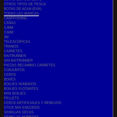
OTROS TIPOS DE PESCA
BOTAS DE AGUA (EVA)
TODAS LAS MARCAS
CARPFISHING
CAÑAS
3,90M
3,60M
3M
TELESCÓPICAS
TRAMOS
CARRETES
BAITRUNNER
SIN BAITRUNNER
PIEZAS RECAMBIO CARRETES
CONJUNTOS
CEBOS
BOIIES
BOILIES HUNDIDOS
BOILIES FLOTANTES
MINI BOILIES
PELLETS
CEBOS ARTIFICIALES Y REMOJOS
STICK MIX-ENGODOS
SEMILLAS SECAS
SEMILLAS HUMEDAS