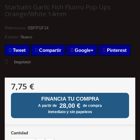
Starbaits Garlic Fish Fluoro Pop Ups
Orange/White 14mm
Referencia:
SBFPGF14
Estado:
Nuevo
Tweet
Compartir
Google+
Pinterest
Imprimir
7,75 €
FINANCIA TU COMPRA
28,00 €
A partir de
de compra
Inmediato y sin papeleos
Cantidad