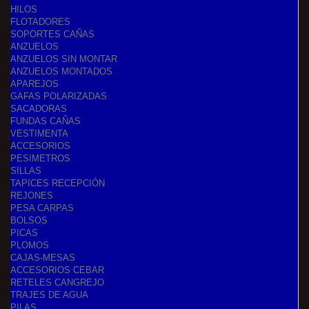
HILOS
FLOTADORES
SOPORTES CAÑAS
ANZUELOS
ANZUELOS SIN MONTAR
ANZUELOS MONTADOS
APAREJOS
GAFAS POLARIZADAS
SACADORAS
FUNDAS CAÑAS
VESTIMENTA
ACCESORIOS
PESIMETROS
SILLAS
TAPICES RECEPCIÓN
REJONES
PESA CARPAS
BOLSOS
PICAS
PLOMOS
CAJAS-MESAS
ACCESORIOS CEBAR
RETELES CANGREJO
TRAJES DE AGUA
PILAS