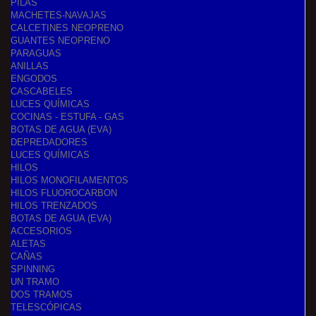
PILAS
MACHETES-NAVAJAS
CALCETINES NEOPRENO
GUANTES NEOPRENO
PARAGUAS
ANILLAS
ENGODOS
CASCABELES
LUCES QUÍMICAS
COCINAS - ESTUFA - GAS
BOTAS DE AGUA (EVA)
DEPREDADORES
LUCES QUÍMICAS
HILOS
HILOS MONOFILAMENTOS
HILOS FLUOROCARBON
HILOS TRENZADOS
BOTAS DE AGUA (EVA)
ACCESORIOS
ALETAS
CAÑAS
SPINNING
UN TRAMO
DOS TRAMOS
TELESCÓPICAS