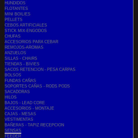
HUNDIDOS
FLOTANTES
MINI BOILIES
PELLETS
CEBOS ARTIFICIALES
STICK MIX-ENGODOS
CHUFAS
ACCESORIOS PARA CEBAR
REMOJOS-AROMAS
ANZUELOS
SILLAS - CHAIRS
TIENDAS - BIVIES
SACOS RETENCION - PESA CARPAS
BOLSOS
FUNDAS CAÑAS
SOPORTES CAÑAS - RODS PODS
SACADORAS
HILOS
BAJOS - LEAD CORE
ACCESORIOS - MONTAJE
CAJAS - MESAS
VESTIMENTAS
BAÑERAS - TAPIZ RECEPCION
SENSAS
FEEDER