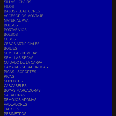
SILLAS - CHAIRS
HILOS
BAJOS - LEAD CORES
ACCESORIOS MONTAJE
MATERIAL PVA
BOLSOS
PORTABAJOS
BOLSOS
CEBOS
CEBOS ARTIFICIALES
BOILIES
SEMILLAS HUMEDAS
SEMILLAS SECAS
CUIDADO DE LA CARPA
CAMARAS SUBACUATICAS
PICAS - SOPORTES
PICAS
SOPORTES
CASCABELES
BOYAS MARCADORAS
SACADORAS
REMOJOS-AROMAS
VADEADORES
TACKLES
PESIMETROS