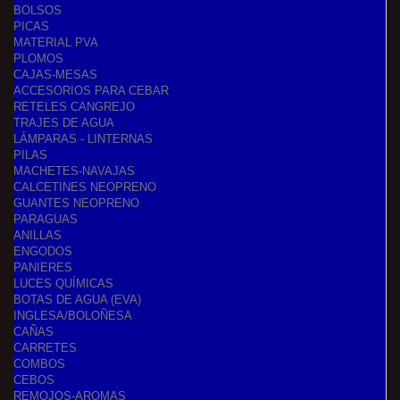
BOLSOS
PICAS
MATERIAL PVA
PLOMOS
CAJAS-MESAS
ACCESORIOS PARA CEBAR
RETELES CANGREJO
TRAJES DE AGUA
LÁMPARAS - LINTERNAS
PILAS
MACHETES-NAVAJAS
CALCETINES NEOPRENO
GUANTES NEOPRENO
PARAGUAS
ANILLAS
ENGODOS
PANIERES
LUCES QUÍMICAS
BOTAS DE AGUA (EVA)
INGLESA/BOLOÑESA
CAÑAS
CARRETES
COMBOS
CEBOS
REMOJOS-AROMAS