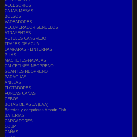
ACCESORIOS
CAJAS-MESAS
BOLSOS
VADEADORES
RECUPERADOR SEÑUELOS
ATRAYENTES
RETELES CANGREJO
TRAJES DE AGUA
LÁMPARAS - LINTERNAS
PILAS
MACHETES-NAVAJAS
CALCETINES NEOPRENO
GUANTES NEOPRENO
PARAGUAS
ANILLAS
FLOTADORES
FUNDAS CAÑAS
CEBOS
BOTAS DE AGUA (EVA)
Baterías y cargadores Aromin Fish
BATERÍAS
CARGADORES
COUP
CAÑAS