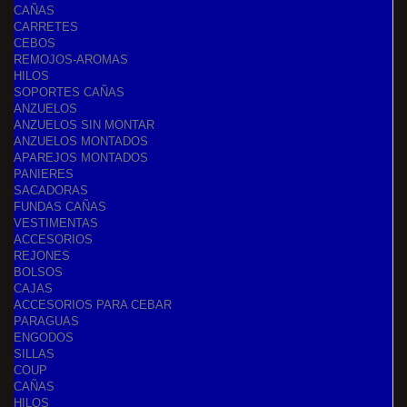
CAÑAS
CARRETES
CEBOS
REMOJOS-AROMAS
HILOS
SOPORTES CAÑAS
ANZUELOS
ANZUELOS SIN MONTAR
ANZUELOS MONTADOS
APAREJOS MONTADOS
PANIERES
SACADORAS
FUNDAS CAÑAS
VESTIMENTAS
ACCESORIOS
REJONES
BOLSOS
CAJAS
ACCESORIOS PARA CEBAR
PARAGUAS
ENGODOS
SILLAS
COUP
CAÑAS
HILOS