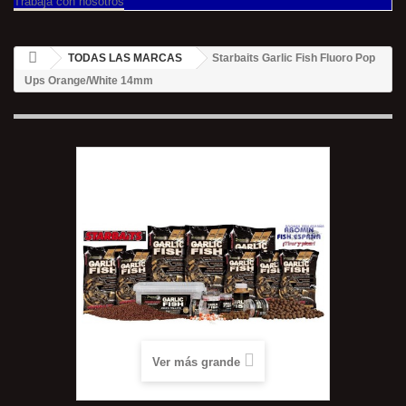
Trabaja con nosotros
TODAS LAS MARCAS
Starbaits Garlic Fish Fluoro Pop
Ups Orange/White 14mm
Ver más grande