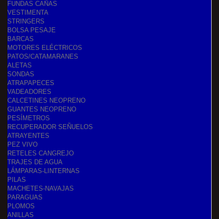
FUNDAS CAÑAS
VESTIMENTA
STRINGERS
BOLSA PESAJE
BARCAS
MOTORES ELÉCTRICOS
PATOS/CATAMARANES
ALETAS
SONDAS
ATRAPAPECES
VADEADORES
CALCETINES NEOPRENO
GUANTES NEOPRENO
PESÍMETROS
RECUPERADOR SEÑUELOS
ATRAYENTES
PEZ VIVO
RETELES CANGREJO
TRAJES DE AGUA
LÁMPARAS-LINTERNAS
PILAS
MACHETES-NAVAJAS
PARAGUAS
PLOMOS
ANILLAS