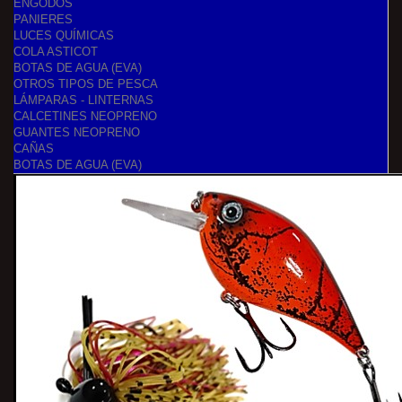
ENGODOS
PANIERES
LUCES QUÍMICAS
COLA ASTICOT
BOTAS DE AGUA (EVA)
OTROS TIPOS DE PESCA
LÁMPARAS - LINTERNAS
CALCETINES NEOPRENO
GUANTES NEOPRENO
CAÑAS
BOTAS DE AGUA (EVA)