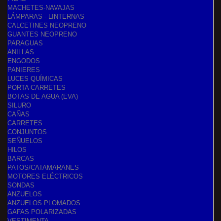
MACHETES-NAVAJAS
LÁMPARAS - LINTERNAS
CALCETINES NEOPRENO
GUANTES NEOPRENO
PARAGUAS
ANILLAS
ENGODOS
PANIERES
LUCES QUÍMICAS
PORTA CARRETES
BOTAS DE AGUA (EVA)
SILURO
CAÑAS
CARRETES
CONJUNTOS
SEÑUELOS
HILOS
BARCAS
PATOS/CATAMARANES
MOTORES ELÉCTRICOS
SONDAS
ANZUELOS
ANZUELOS PLOMADOS
GAFAS POLARIZADAS
VESTIMENTA