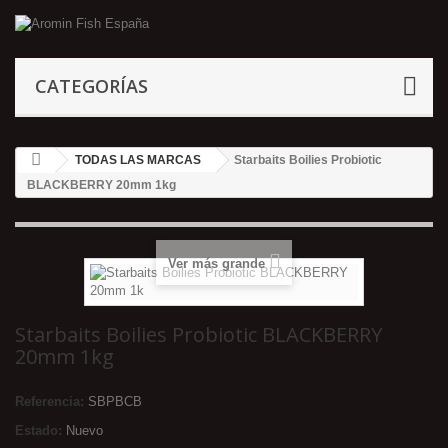
CATEGORÍAS
TODAS LAS MARCAS
Starbaits Boilies Probiotic
BLACKBERRY 20mm 1kg
Ver más grande
Starbaits Boilies Probiotic BLACKBERRY
20mm 1kg
Referencia:
SBPBCB
Estado:
Nuevo