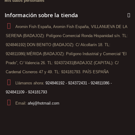
Mis datos personales
Información sobre la tienda
Aromin Fish España, Aromin Fish España, VILLANUEVA DE LA
SERENA (BADAJOZ): Polígono Comercial Ronda Hispanidad s/n. TL:
924846192| DON BENITO (BADAJOZ): C/ Alcollarín 18. TL:
924811086| MÉRIDA (BADAJOZ): Polígono Industrial y Comercial “El
Prado”, C/ Valencia 26. TL: 924372431|BADAJOZ (CAPITAL): C/
Cardenal Cisneros 47 y 49. TL: 924181793. PAÍS ESPAÑA
Llámanos ahora:
924846192 - 924372431 - 924811086 -
924841109 - 924181793
Email:
afej@hotmail.com