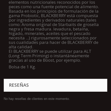
elementos nutricionales reconocidos por los
peces como una fuente potencial de alimento.
Basada en los principios de formulación de la
gama Probiotic, BLACKBERRY está compuesta
por ingredientes y derivados naturales (tales
como:
Aroma original de Starbaits de grosella
negra y fresa madura.
levadura, betaína,
hígado, minerales, aceites que el pescado
necesita ...) rigurosamente seleccionados por
sus cualidades para hacer de BLACKBERRY de
alta calidad.
El BLACKBERRY se puede utilizar para ALT
(Long Term Priming) o instantáneamente
gracias al uso de Boost, por ejemplo.
Bolsa de 1 Kg.
RESEÑAS
No hay reseñas de clientes en este momento.