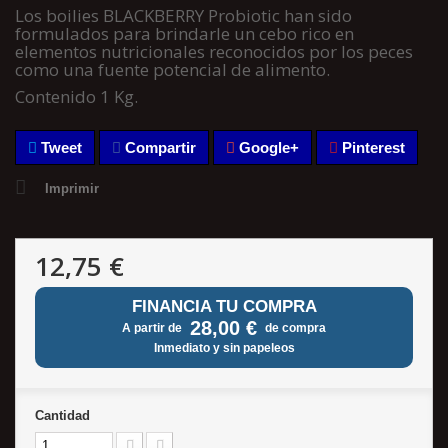
Los boilies BLACKBERRY Probiotic han sido
formulados para brindarle un cebo rico en
elementos nutricionales reconocidos por los peces
como una fuente potencial de alimento.
Contenido 1 Kg.
Tweet
Compartir
Google+
Pinterest
Imprimir
12,75 €
FINANCIA TU COMPRA
28,00 €
A partir de
de compra
Inmediato y sin papeleos
Cantidad