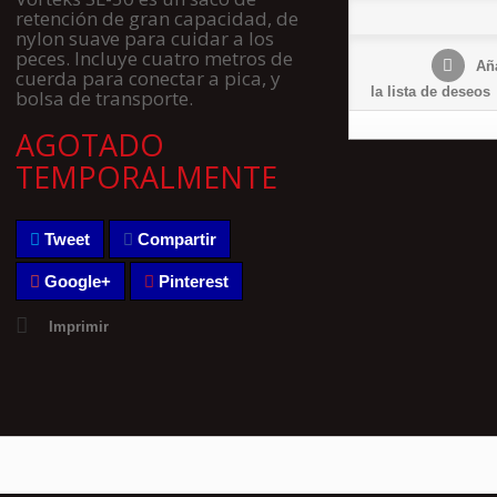
retención de gran capacidad, de
nylon suave para cuidar a los
peces. Incluye cuatro metros de
Aña
cuerda para conectar a pica, y
la lista de deseos
bolsa de transporte.
AGOTADO
TEMPORALMENTE
Tweet
Compartir
Google+
Pinterest
Imprimir