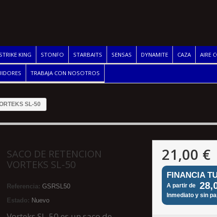
STRIKE KING
STONFO
STARBAITS
SENSAS
DYNAMITE
CAZA
AIRE 
UIDORES
TRABAJA CON NOSOTROS
ORTEKS SL-50
21,00 €
SACO DE RETENCION
VORTEKS SL-50
FINANCIA T
28,
A partir de
Referencia:
GSRSL50
Inmediato y sin p
Estado:
Nuevo
Vorteks SL-50 es un saco de