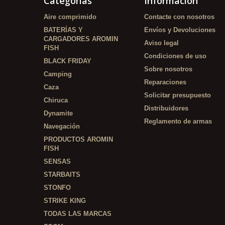
Categorías
Información
Aire comprimido
Contacte con nosotros
BATERÍAS Y
Envíos y Devoluciones
CARGADORES AROMIN
Aviso legal
FISH
Condiciones de uso
BLACK FRIDAY
Sobre nosotros
Camping
Reparaciones
Caza
Solicitar presupuesto
Chiruca
Distribuidores
Dynamite
Reglamento de armas
Navegación
PRODUCTOS AROMIN
FISH
SENSAS
STARBAITS
STONFO
STRIKE KING
TODAS LAS MARCAS