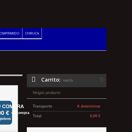
COMPRIMIDO
CHIRUCA
Carrito:
vacío
Ningún producto
U COMPRA
Transporte
A determinar
00 €
de compra
Total
0,00 €
apeleos