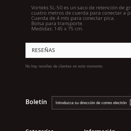
Vorteks SL-50 es un saco de retención de g
cuatro metros de cuerda para conectar a pi
Cuerda de 4 mts para conectar pica.
Bolsa para transporte.
Medidas: 145 x 75 cm.
RESEÑAS
No hay reseñas de clientes en este momento.
Boletín