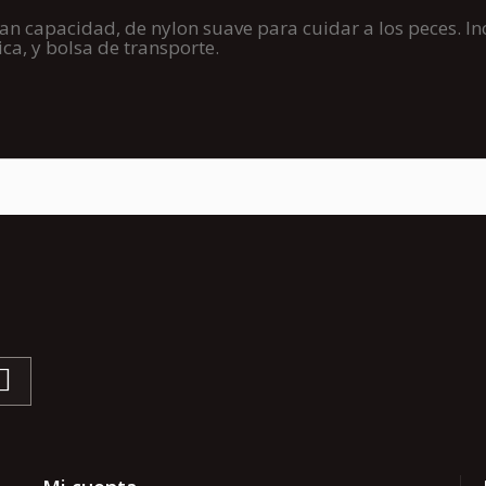
ran capacidad, de nylon suave para cuidar a los peces. In
ca, y bolsa de transporte.