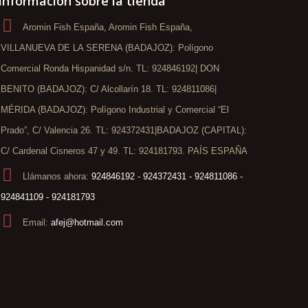
Información sobre la tienda
Aromin Fish España, Aromin Fish España,
VILLANUEVA DE LA SERENA (BADAJOZ): Polígono
Comercial Ronda Hispanidad s/n. TL: 924846192| DON
BENITO (BADAJOZ): C/ Alcollarín 18. TL: 924811086|
MÉRIDA (BADAJOZ): Polígono Industrial y Comercial “El
Prado”, C/ Valencia 26. TL: 924372431|BADAJOZ (CAPITAL):
C/ Cardenal Cisneros 47 y 49. TL: 924181793. PAÍS ESPAÑA
Llámanos ahora:
924846192 - 924372431 - 924811086 -
924841109 - 924181793
Email:
afej@hotmail.com