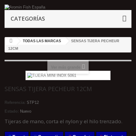
CATEGORÍAS
TODAS LAS MARCAS
SENSAS TIJERA PECHEUR
12CM
Ver más grande
SENSAS TIJERA PECHEUR 12CM
Referencia:
STP12
Estado:
Nuevo
Tijeras de mano, corta el nylon y el hilo trenzado.