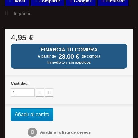
Tweet
Compartir
Google+
Pinterest
Imprimir
4,95 €
FINANCIA TU COMPRA
28,00 €
A partir de
de compra
Inmediato y sin papeleos
Cantidad
Añadir al carrito
Añadir a la lista de deseos