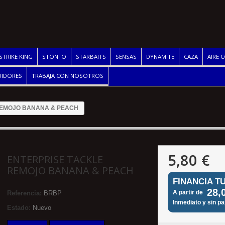
STRIKE KING
STONFO
STARBAITS
SENSAS
DYNAMITE
CAZA
AIRE 
UIDORES
TRABAJA CON NOSOTROS
REMOJO BANANA & PEACH
5,80 €
ENTERPRISE TACKLE
REMOJO BANANA & PEACH
FINANCIA T
28,
A partir de
Referencia:
BRBP
Inmediato y sin p
Estado:
Nuevo