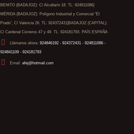
BENITO (BADAJOZ): C/ Alcollarín 18. TL: 924811086|
MÉRIDA (BADAJOZ): Polígono Industrial y Comercial “El
Prado”, C/ Valencia 26. TL: 924372431|BADAJOZ (CAPITAL):
C/ Cardenal Cisneros 47 y 49. TL: 924181793. PAÍS ESPAÑA
Llámanos ahora:
924846192 - 924372431 - 924811086 -
924841109 - 924181793
Email:
afej@hotmail.com