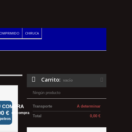
COMPRIMIDO
CHIRUCA
Carrito:
vacío
Ningún producto
U COMPRA
Transporte
A determinar
00 €
de compra
Total
0,00 €
apeleos