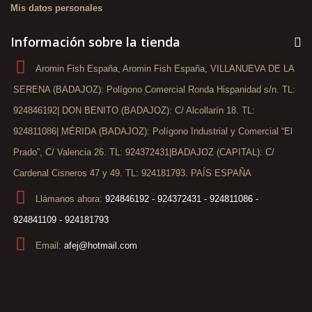
Mis datos personales
Información sobre la tienda
Aromin Fish España, Aromin Fish España, VILLANUEVA DE LA
SERENA (BADAJOZ): Polígono Comercial Ronda Hispanidad s/n. TL:
924846192| DON BENITO (BADAJOZ): C/ Alcollarín 18. TL:
924811086| MÉRIDA (BADAJOZ): Polígono Industrial y Comercial “El
Prado”, C/ Valencia 26. TL: 924372431|BADAJOZ (CAPITAL): C/
Cardenal Cisneros 47 y 49. TL: 924181793. PAÍS ESPAÑA
Llámanos ahora:
924846192 - 924372431 - 924811086 -
924841109 - 924181793
Email:
afej@hotmail.com