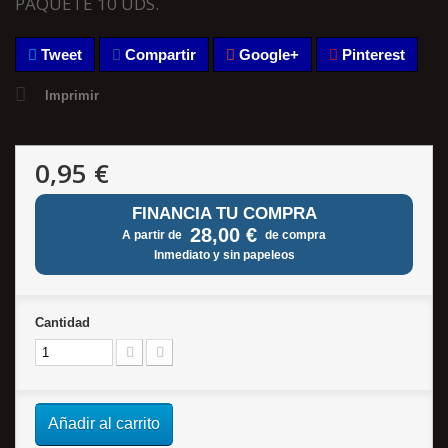
PAQUETE 10 UDS.
Tweet
Compartir
Google+
Pinterest
Imprimir
0,95 €
FINANCIA TU COMPRA
28,00 €
A partir de
de compra
Inmediato y sin papeleos
Cantidad
Añadir al carrito