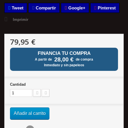
Tweet
Compartir
Google+
Pinterest
Imprimir
79,95 €
FINANCIA TU COMPRA
28,00 €
A partir de
de compra
Inmediato y sin papeleos
Cantidad
Añadir al carrito