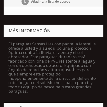
Añadir a la lista de deseos
MÁS INFORMACIÓN
El paraguas Sensas Liez con pantalla lateral le
ofrece a usted y a su equipo una protección
óptima contra la lluvia, el viento y el sol
abrasador. Este paraguas duradero está
fabricado con lona de
PVC
resistente al agua y
con un deshuesado de acero. Equipado con
ángulo de rotación y altura ajustables para
que siempre esté protegido
independientemente de la dirección del viento
o del ángulo del sol. Mucho espacio para ti y
todo tu equipo de pesca bajo estos grandes
paraguas.