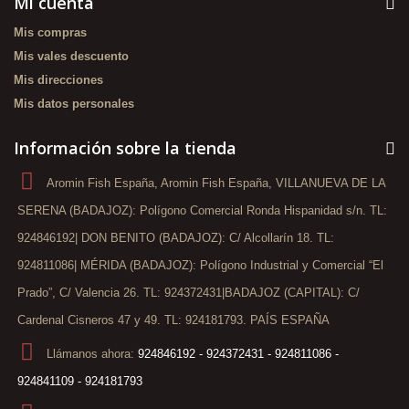
Mi cuenta
Mis compras
Mis vales descuento
Mis direcciones
Mis datos personales
Información sobre la tienda
Aromin Fish España, Aromin Fish España, VILLANUEVA DE LA
SERENA (BADAJOZ): Polígono Comercial Ronda Hispanidad s/n. TL:
924846192| DON BENITO (BADAJOZ): C/ Alcollarín 18. TL:
924811086| MÉRIDA (BADAJOZ): Polígono Industrial y Comercial “El
Prado”, C/ Valencia 26. TL: 924372431|BADAJOZ (CAPITAL): C/
Cardenal Cisneros 47 y 49. TL: 924181793. PAÍS ESPAÑA
Llámanos ahora:
924846192 - 924372431 - 924811086 -
924841109 - 924181793