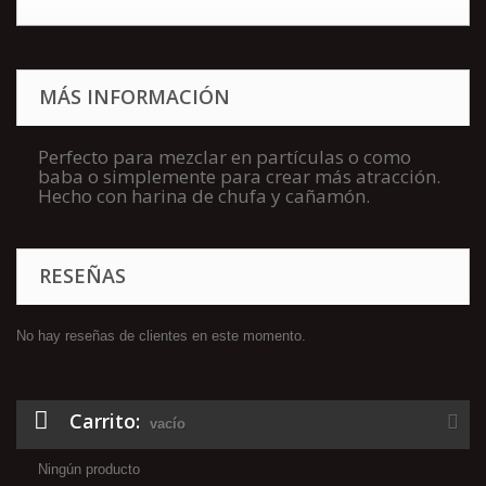
MÁS INFORMACIÓN
Perfecto para mezclar en partículas o como
baba o simplemente para crear más atracción.
Hecho con harina de chufa y cañamón.
RESEÑAS
No hay reseñas de clientes en este momento.
Carrito:
vacío
Ningún producto