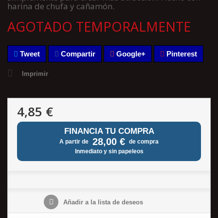
harina de chufa y cañamón.
AGOTADO TEMPORALMENTE
Tweet
Compartir
Google+
Pinterest
Imprimir
4,85 €
FINANCIA TU COMPRA
28,00 €
A partir de
de compra
Inmediato y sin papeleos
Añadir a la lista de deseos