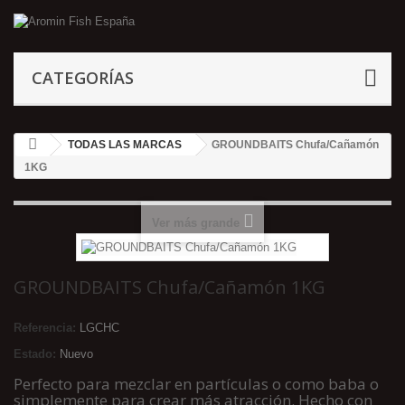
CATEGORÍAS
TODAS LAS MARCAS
GROUNDBAITS Chufa/Cañamón
1KG
Ver más grande
GROUNDBAITS Chufa/Cañamón 1KG
Referencia:
LGCHC
Estado:
Nuevo
Perfecto para mezclar en partículas o como baba o
simplemente para crear más atracción. Hecho con