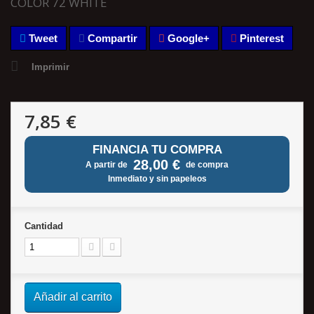
COLOR 72 WHITE
Tweet
Compartir
Google+
Pinterest
Imprimir
7,85 €
FINANCIA TU COMPRA
28,00 €
A partir de
de compra
Inmediato y sin papeleos
Cantidad
Añadir al carrito