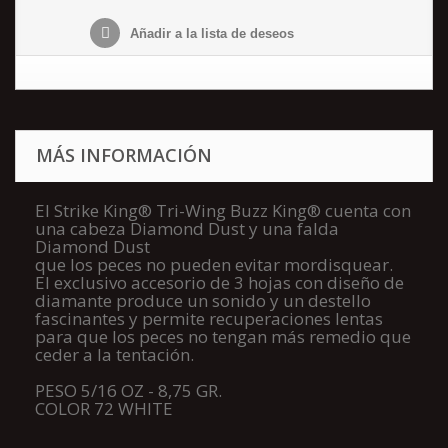
Añadir a la lista de deseos
MÁS INFORMACIÓN
El Strike King® Tri-Wing Buzz King® cuenta con
una cabeza Diamond Dust y una falda
Diamond Dust
que los peces no pueden evitar mordisquear.
El exclusivo accesorio de 3 hojas con diseño de
diamante produce un sonido y un destello
fascinantes y permite recuperaciones lentas
para que los peces no tengan más remedio que
ceder a la tentación.
PESO 5/16 OZ - 8,75 GR.
COLOR 72 WHITE