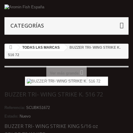
CATEGORÍAS
TODAS LAS MARCAS
BUZZER TRI- WING STRIKE K.
516 72
Ver más grande
BUZZER TRI- WING STRIKE K. 516 72
Referencia:
SCUBK51672
Estado:
Nuevo
BUZZER TRI- WING STRIKE KING 5/16 oz