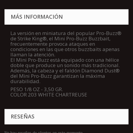
MÁS INFORMACIÓN
La versión en miniatura del popular Pro-Buzz®
de Strike King®, el Mini Pro-Buzz Buzzbait,
frecuentemente provoca ataques en
condiciones en las que otros buzzbaits apenas
llaman la atención.
El Mini Pro-Buzz está equipado con una hélice
doble que produce un sonido más tradicional.
Además, la cabeza y el faldón Diamond Dust®
del Mini Pro-Buzz garantizan la máxima
durabilidad.
PESO 1/8 OZ - 3,50 GR.
COLOR 203 WHITE CHARTREUSE
RESEÑAS
No hay reseñas de clientes en este momento.