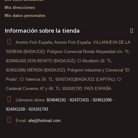
Mis direcciones
Mis datos personales
Información sobre la tienda
Aromin Fish España, Aromin Fish España, VILLANUEVA DE LA
SERENA (BADAJOZ): Polígono Comercial Ronda Hispanidad s/n. TL:
924846192| DON BENITO (BADAJOZ): C/ Alcollarín 18. TL:
924811086| MÉRIDA (BADAJOZ): Polígono Industrial y Comercial “El
Prado”, C/ Valencia 26. TL: 924372431|BADAJOZ (CAPITAL): C/
Cardenal Cisneros 47 y 49. TL: 924181793. PAÍS ESPAÑA
Llámanos ahora:
924846192 - 924372431 - 924811086 -
924841109 - 924181793
Email:
afej@hotmail.com