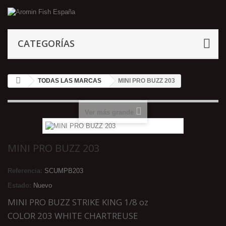
CATEGORÍAS
TODAS LAS MARCAS
MINI PRO BUZZ 203
Ver más grande
MINI PRO BUZZ 203
Referencia:
SCUMPB203
Estado:
Nuevo
MINI PRO BUZZ STRIKE KING 1/8 oz
COLOR 203 WHITE CHARTREUSE