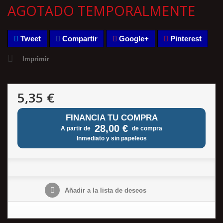
AGOTADO TEMPORALMENTE
Tweet
Compartir
Google+
Pinterest
Imprimir
5,35 €
FINANCIA TU COMPRA
28,00 €
A partir de
de compra
Inmediato y sin papeleos
Añadir a la lista de deseos