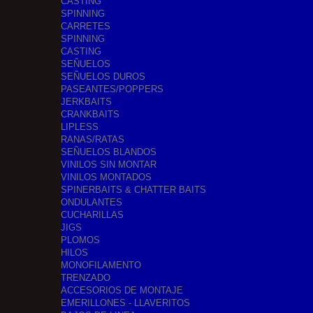
CASTING
SPINNING
CARRETES
SPINNING
CASTING
SEÑUELOS
SEÑUELOS DUROS
PASEANTES/POPPERS
JERKBAITS
CRANKBAITS
LIPLESS
RANAS/RATAS
SEÑUELOS BLANDOS
VINILOS SIN MONTAR
VINILOS MONTADOS
SPINERBAITS & CHATTER BAITS
ONDULANTES
CUCHARILLAS
JIGS
PLOMOS
HILOS
MONOFILAMENTO
TRENZADO
ACCESORIOS DE MONTAJE
EMERILLONES - LLAVERITOS