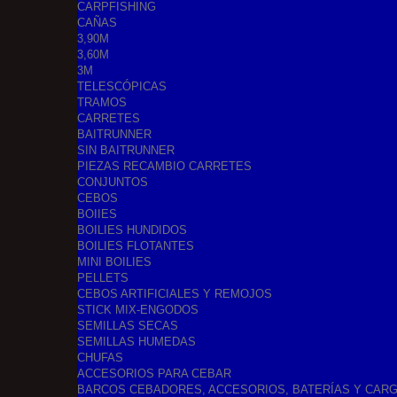
CARPFISHING
CAÑAS
3,90M
3,60M
3M
TELESCÓPICAS
TRAMOS
CARRETES
BAITRUNNER
SIN BAITRUNNER
PIEZAS RECAMBIO CARRETES
CONJUNTOS
CEBOS
BOIIES
BOILIES HUNDIDOS
BOILIES FLOTANTES
MINI BOILIES
PELLETS
CEBOS ARTIFICIALES Y REMOJOS
STICK MIX-ENGODOS
SEMILLAS SECAS
SEMILLAS HUMEDAS
CHUFAS
ACCESORIOS PARA CEBAR
BARCOS CEBADORES, ACCESORIOS, BATERÍAS Y CAR