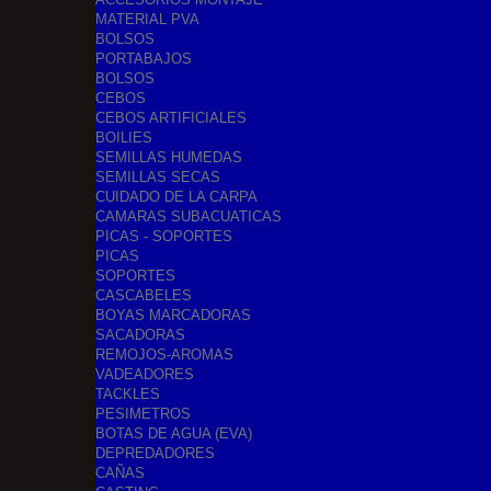
MATERIAL PVA
BOLSOS
PORTABAJOS
BOLSOS
CEBOS
CEBOS ARTIFICIALES
BOILIES
SEMILLAS HUMEDAS
SEMILLAS SECAS
CUIDADO DE LA CARPA
CAMARAS SUBACUATICAS
PICAS - SOPORTES
PICAS
SOPORTES
CASCABELES
BOYAS MARCADORAS
SACADORAS
REMOJOS-AROMAS
VADEADORES
TACKLES
PESIMETROS
BOTAS DE AGUA (EVA)
DEPREDADORES
CAÑAS