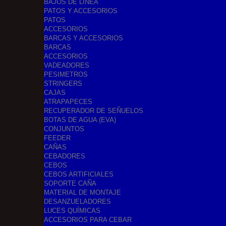
BAJOS DE LINEA
PATOS Y ACCESORIOS
PATOS
ACCESORIOS
BARCAS Y ACCESORIOS
BARCAS
ACCESORIOS
VADEADORES
PESIMETROS
STRINGERS
CAJAS
ATRAPAPECES
RECUPERADOR DE SEÑUELOS
BOTAS DE AGUA (EVA)
CONJUNTOS
FEEDER
CAÑAS
CEBADORES
CEBOS
CEBOS ARTIFICIALES
SOPORTE CAÑA
MATERIAL DE MONTAJE
DESANZUELADORES
LUCES QUÍMICAS
ACCESORIOS PARA CEBAR