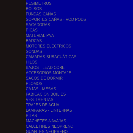
PESIMETROS
BOLSOS
FUNDAS CAÑAS
SOPORTES CAÑAS - ROD PODS
SACADORAS
PICAS
MATERIAL PVA
BARCAS
MOTORES ELÉCTRICOS
SONDAS
CAMARAS SUBACUÁTICAS
HILOS
BAJOS - LEAD CORE
ACCESORIOS-MONTAJE
SACOS DE DORMIR
PLOMOS
CAJAS - MESAS
FABICACIÓN BOILIES
VESTIMENTAS
TRAJES DE AGUA
LÁMPARAS - LINTERNAS
PILAS
MACHETES-NAVAJAS
CALCETINES NEOPRENO
GUANTES NEOPRENO