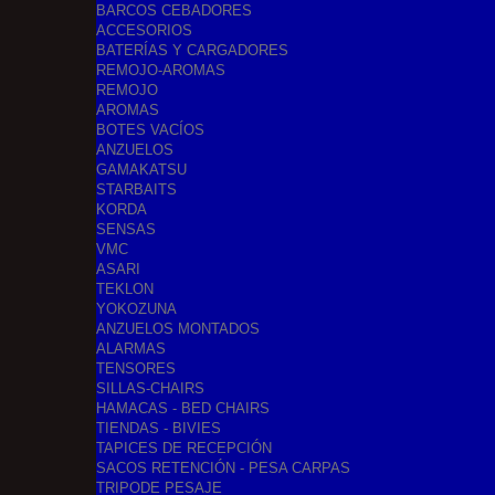
BARCOS CEBADORES
ACCESORIOS
BATERÍAS Y CARGADORES
REMOJO-AROMAS
REMOJO
AROMAS
BOTES VACÍOS
ANZUELOS
GAMAKATSU
STARBAITS
KORDA
SENSAS
VMC
ASARI
TEKLON
YOKOZUNA
ANZUELOS MONTADOS
ALARMAS
TENSORES
SILLAS-CHAIRS
HAMACAS - BED CHAIRS
TIENDAS - BIVIES
TAPICES DE RECEPCIÓN
SACOS RETENCIÓN - PESA CARPAS
TRIPODE PESAJE