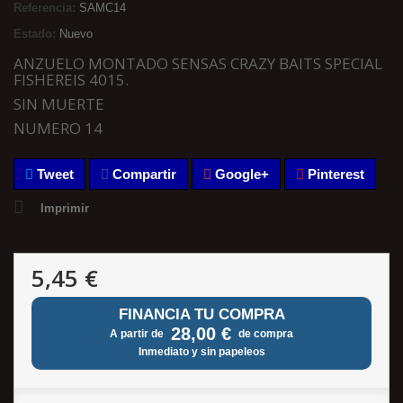
Referencia:
SAMC14
Estado:
Nuevo
ANZUELO MONTADO SENSAS CRAZY BAITS SPECIAL
FISHEREIS 4015.
SIN MUERTE
NUMERO 14
Tweet
Compartir
Google+
Pinterest
Imprimir
5,45 €
FINANCIA TU COMPRA
28,00 €
A partir de
de compra
Inmediato y sin papeleos