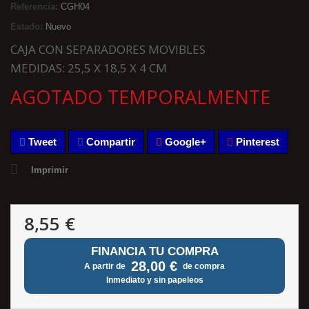
Referencia:
CGH04
Estado:
Nuevo
CAJA CON SEPARADORES MOVIBLES
MEDIDAS: 25,5 X 18,5 X 4 CM
AGOTADO TEMPORALMENTE
Tweet
Compartir
Google+
Pinterest
Imprimir
8,55 €
FINANCIA TU COMPRA
28,00 €
A partir de
de compra
Inmediato y sin papeleos