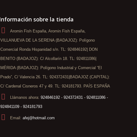
Información sobre la tienda
Aromin Fish España, Aromin Fish España,
VILLANUEVA DE LA SERENA (BADAJOZ): Polígono
Comercial Ronda Hispanidad s/n. TL: 924846192| DON
BENITO (BADAJOZ): C/ Alcollarín 18. TL: 924811086|
MÉRIDA (BADAJOZ): Polígono Industrial y Comercial “El
Prado”, C/ Valencia 26. TL: 924372431|BADAJOZ (CAPITAL):
C/ Cardenal Cisneros 47 y 49. TL: 924181793. PAÍS ESPAÑA
Llámanos ahora:
924846192 - 924372431 - 924811086 -
924841109 - 924181793
Email:
afej@hotmail.com