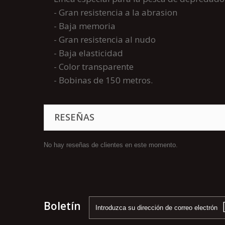
- Gran resistencia a la abrasion
- Baja memoria
- Gran resistencia al nudo
- Baja elasticidad
- Color transparente
- Bobinas de 150 metros.
RESEÑAS
No hay reseñas de clientes en este momento.
Boletín