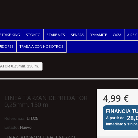
STRIKE KING
STONFO
STARBAITS
SENSAS
DYNAMITE
CAZA
AIRE 
UIDORES
TRABAJA CON NOSOTROS
TOR 0,25mm. 150 m.
4,99 €
LINEA TARZAN DEPREDATOR
0,25mm. 150 m.
FINANCIA T
28,
A partir de
Referencia:
LTD25
Inmediato y sin p
Estado:
Nuevo
LINEA AROMIN FISH TARZAN