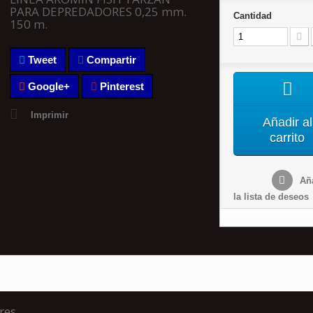
PARA DEPREDADORES 0,25 mm.
Cantidad
150 m.
Tweet
Compartir
Google+
Pinterest
Imprimir
Añadir al
carrito
Aña
la lista de deseos
res.