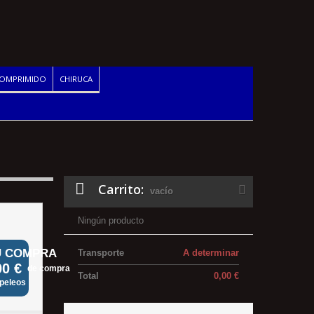
COMPRIMIDO
CHIRUCA
Carrito:
vacío
Ningún producto
U COMPRA
Transporte
A determinar
00 €
de compra
Total
0,00 €
apeleos