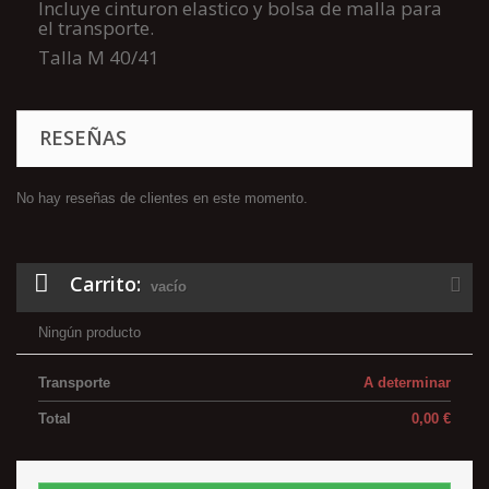
Incluye cinturon elastico y bolsa de malla para
el transporte.
Talla M 40/41
RESEÑAS
No hay reseñas de clientes en este momento.
Carrito:
vacío
Ningún producto
Transporte
A determinar
Total
0,00 €