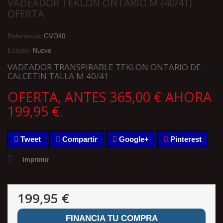
VADEADOR TEKLON ONTARIO M (40/41)
OFERTA
Referencia:
GVO40
Estado:
Nuevo
VADEADOR TRANSPIRABLE TEKLON ONTARIO DE
CALCETIN TALLA M 40/41
OFERTA, ANTES 365,00 € AHORA
199,95 €.
Tweet
Compartir
Google+
Pinterest
Imprimir
199,95 €
FINANCIA TU COMPRA