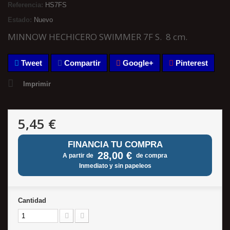
Referencia:
HS7FS
Estado:
Nuevo
MINNOW HECHICERO SWIMMER 7F S. 8 cm.
Tweet
Compartir
Google+
Pinterest
Imprimir
5,45 €
FINANCIA TU COMPRA
28,00 €
A partir de
de compra
Inmediato y sin papeleos
Cantidad