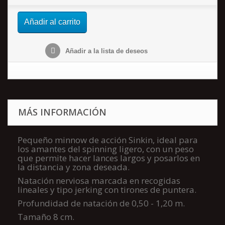
Añadir al carrito
Añadir a la lista de deseos
MÁS INFORMACIÓN
Pequeño minnow de acción Sinkin, ideal para
los amantes del spinning ligero, con un peso
que permite hacer lances largos y posarlos en
la distancia y zona deseada.
Natación nerviosa marcada en recogidas
lineales y tipo jerking con tirones de puntera.
Profundidad de natación de 0,50 - 1,20 m.
Tamaño 8 cm.