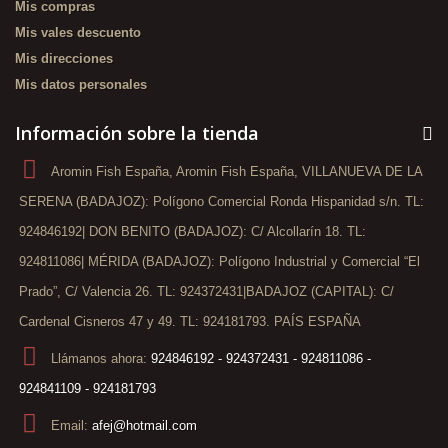
Mis compras
Mis vales descuento
Mis direcciones
Mis datos personales
Información sobre la tienda
Aromin Fish España, Aromin Fish España, VILLANUEVA DE LA
SERENA (BADAJOZ): Polígono Comercial Ronda Hispanidad s/n. TL:
924846192| DON BENITO (BADAJOZ): C/ Alcollarín 18. TL:
924811086| MÉRIDA (BADAJOZ): Polígono Industrial y Comercial “El
Prado”, C/ Valencia 26. TL: 924372431|BADAJOZ (CAPITAL): C/
Cardenal Cisneros 47 y 49. TL: 924181793. PAÍS ESPAÑA
Llámanos ahora:
924846192 - 924372431 - 924811086 -
924841109 - 924181793
Email:
afej@hotmail.com