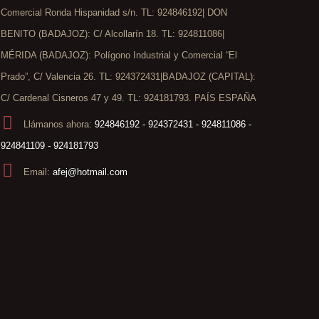
Comercial Ronda Hispanidad s/n. TL: 924846192| DON
BENITO (BADAJOZ): C/ Alcollarín 18. TL: 924811086|
MÉRIDA (BADAJOZ): Polígono Industrial y Comercial “El
Prado”, C/ Valencia 26. TL: 924372431|BADAJOZ (CAPITAL):
C/ Cardenal Cisneros 47 y 49. TL: 924181793. PAÍS ESPAÑA
Llámanos ahora:
924846192 - 924372431 - 924811086 -
924841109 - 924181793
Email:
afej@hotmail.com