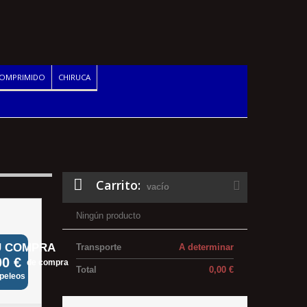
COMPRIMIDO
CHIRUCA
Carrito:
vacío
Ningún producto
U COMPRA
Transporte
A determinar
00 €
de compra
Total
0,00 €
apeleos