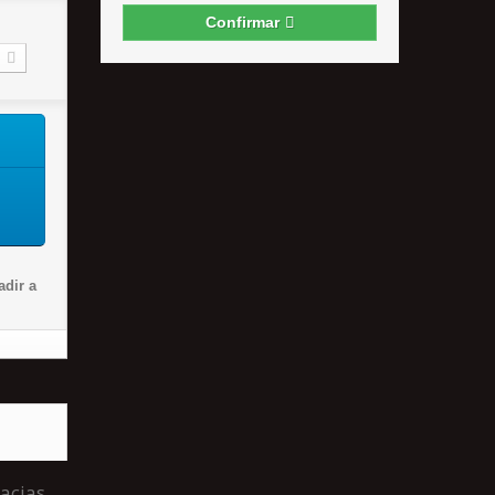
Confirmar
dir a
acias