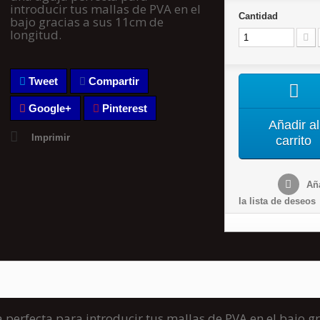
introducir tus mallas de PVA en el
Cantidad
bajo gracias a sus 11cm de
longitud.
Tweet
Compartir
Google+
Pinterest
Añadir al
Imprimir
carrito
Aña
la lista de deseos
rfecta para introducir tus mallas de PVA en el bajo gr