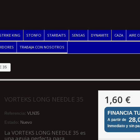
STRIKE KING
STONFO
STARBAITS
SENSAS
DYNAMITE
CAZA
AIRE 
UIDORES
TRABAJA CON NOSOTROS
 35
1,60 €
VORTEKS LONG NEEDLE 35
FINANCIA T
Referencia:
VLN35
28,
A partir de
Estado:
Nuevo
Inmediato y sin p
La VORTEKS LONG NEEDLE 35 es
una aguja perfecta para